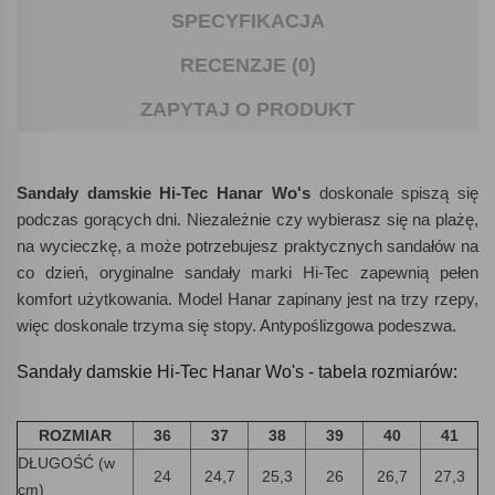
SPECYFIKACJA
RECENZJE (0)
ZAPYTAJ O PRODUKT
Sandały damskie Hi-Tec Hanar Wo's
doskonale spiszą się
podczas gorących dni. Niezależnie czy wybierasz się na plażę,
na wycieczkę, a może potrzebujesz praktycznych sandałów na
co dzień, oryginalne sandały marki Hi-Tec zapewnią pełen
komfort użytkowania. Model Hanar zapinany jest na trzy rzepy,
więc doskonale trzyma się stopy. Antypoślizgowa podeszwa.
Sandały damskie Hi-Tec Hanar Wo's - tabela rozmiarów:
ROZMIAR
36
37
38
39
40
41
DŁUGOŚĆ (w
24
24,7
25,3
26
26,7
27,3
cm)