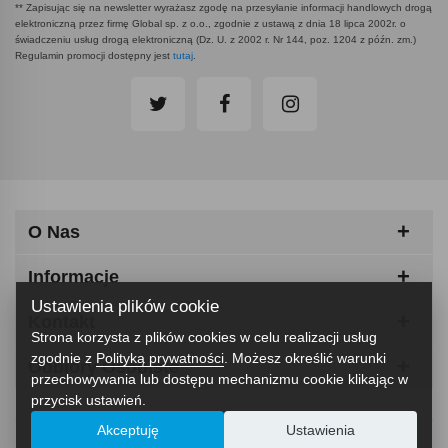
** Zapisując się na newsletter wyrażasz zgodę na przesyłanie informacji handlowych drogą
elektroniczną przez firmę Global sp. z o.o., zgodnie z ustawą z dnia 18 lipca 2002r. o
świadczeniu usług drogą elektroniczną (Dz. U. z 2002 r. Nr 144, poz. 1204 z późn. zm.)
Regulamin promocji dostępny jest
tutaj
.
O Nas
Informacje
Ustawienia plików cookie
Kontakt
Strona korzysta z plików cookies w celu realizacji usług
zgodnie z
Polityką prywatności
. Możesz określić warunki
Odbiory Osobiste
przechowywania lub dostępu mechanizmu cookie klikając w
przycisk ustawień.
Akceptuję
Ustawienia