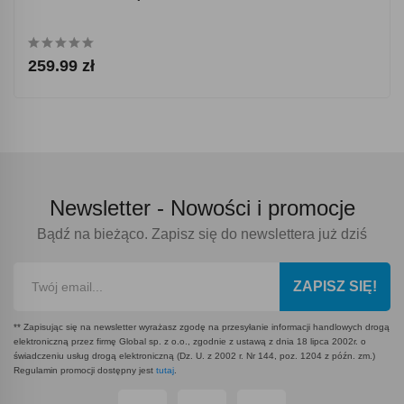
259.99 zł
Newsletter -
Nowości i promocje
Bądź na bieżąco. Zapisz się do newslettera już dziś
ZAPISZ SIĘ!
** Zapisując się na newsletter wyrażasz zgodę na przesyłanie informacji handlowych drogą
elektroniczną przez firmę Global sp. z o.o., zgodnie z ustawą z dnia 18 lipca 2002r. o
świadczeniu usług drogą elektroniczną (Dz. U. z 2002 r. Nr 144, poz. 1204 z późn. zm.)
Regulamin promocji dostępny jest
tutaj
.