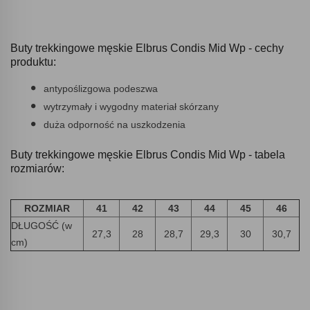
Buty trekkingowe męskie Elbrus Condis Mid Wp - cechy
produktu:
antypoślizgowa podeszwa
wytrzymały i wygodny materiał skórzany
duża odporność na uszkodzenia
Buty trekkingowe męskie Elbrus Condis Mid Wp - tabela
rozmiarów:
ROZMIAR
41
42
43
44
45
46
DŁUGOŚĆ (w
27,3
28
28,7
29,3
30
30,7
cm)