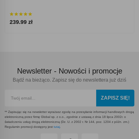
239.99 zł
Newsletter -
Nowości i promocje
Bądź na bieżąco. Zapisz się do newslettera już dziś
ZAPISZ SIĘ!
** Zapisując się na newsletter wyrażasz zgodę na przesyłanie informacji handlowych drogą
elektroniczną przez firmę Global sp. z o.o., zgodnie z ustawą z dnia 18 lipca 2002r. o
świadczeniu usług drogą elektroniczną (Dz. U. z 2002 r. Nr 144, poz. 1204 z późn. zm.)
Regulamin promocji dostępny jest
tutaj
.