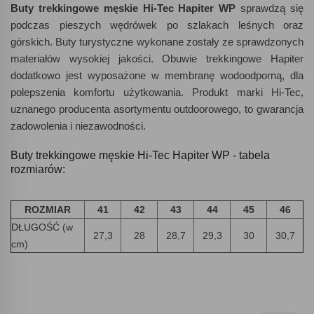
Buty trekkingowe męskie Hi-Tec Hapiter WP
sprawdzą się
podczas pieszych wędrówek po szlakach leśnych oraz
górskich. Buty turystyczne wykonane zostały ze sprawdzonych
materiałów wysokiej jakości. Obuwie trekkingowe Hapiter
dodatkowo jest wyposażone w membranę wodoodporną, dla
polepszenia komfortu użytkowania. Produkt marki Hi-Tec,
uznanego producenta asortymentu outdoorowego, to gwarancja
zadowolenia i niezawodności.
Buty trekkingowe męskie Hi-Tec Hapiter WP - tabela
rozmiarów:
ROZMIAR
41
42
43
44
45
46
DŁUGOŚĆ (w
27,3
28
28,7
29,3
30
30,7
cm)