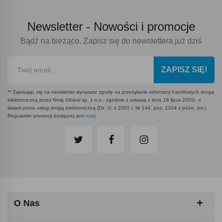
Newsletter -
Nowości i promocje
Bądź na bieżąco. Zapisz się do newslettera już dziś
ZAPISZ SIĘ!
** Zapisując się na newsletter wyrażasz zgodę na przesyłanie informacji handlowych drogą
elektroniczną przez firmę Global sp. z o.o., zgodnie z ustawą z dnia 18 lipca 2002r. o
świadczeniu usług drogą elektroniczną (Dz. U. z 2002 r. Nr 144, poz. 1204 z późn. zm.)
Regulamin promocji dostępny jest
tutaj
.
O Nas