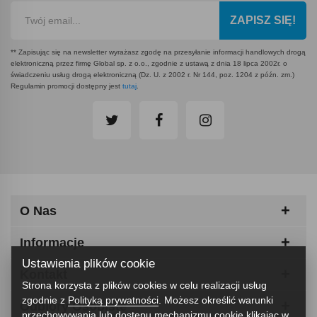
ZAPISZ SIĘ!
** Zapisując się na newsletter wyrażasz zgodę na przesyłanie informacji handlowych drogą
elektroniczną przez firmę Global sp. z o.o., zgodnie z ustawą z dnia 18 lipca 2002r. o
świadczeniu usług drogą elektroniczną (Dz. U. z 2002 r. Nr 144, poz. 1204 z późn. zm.)
Regulamin promocji dostępny jest
tutaj
.
O Nas
Informacje
Ustawienia plików cookie
Kontakt
Strona korzysta z plików cookies w celu realizacji usług
zgodnie z
Polityką prywatności
. Możesz określić warunki
Odbiory Osobiste
przechowywania lub dostępu mechanizmu cookie klikając w