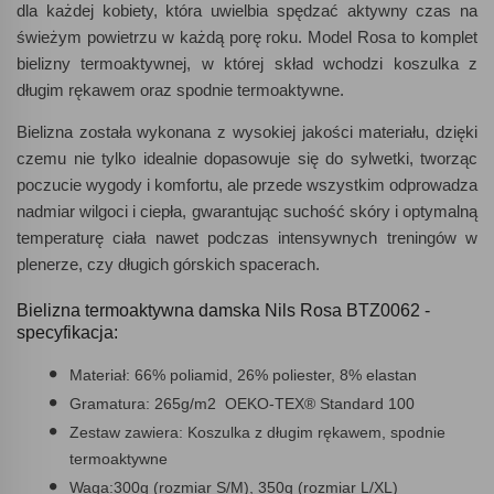
dla każdej kobiety, która uwielbia spędzać aktywny czas na
świeżym powietrzu w każdą porę roku. Model Rosa to komplet
bielizny termoaktywnej, w której skład wchodzi koszulka z
długim rękawem oraz spodnie termoaktywne.
Bielizna została wykonana z wysokiej jakości materiału, dzięki
czemu nie tylko idealnie dopasowuje się do sylwetki, tworząc
poczucie wygody i komfortu, ale przede wszystkim odprowadza
nadmiar wilgoci i ciepła, gwarantując suchość skóry i optymalną
temperaturę ciała nawet podczas intensywnych treningów w
plenerze, czy długich górskich spacerach.
Bielizna termoaktywna damska Nils Rosa BTZ0062 -
specyfikacja:
Materiał: 66% poliamid, 26% poliester, 8% elastan
Gramatura: 265g/m2 OEKO-TEX® Standard 100
Zestaw zawiera: Koszulka z długim rękawem, spodnie
termoaktywne
Waga:300g (rozmiar S/M), 350g (rozmiar L/XL)