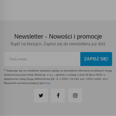
Newsletter -
Nowości i promocje
Bądź na bieżąco. Zapisz się do newslettera już dziś
ZAPISZ SIĘ!
** Zapisując się na newsletter wyrażasz zgodę na przesyłanie informacji handlowych drogą
elektroniczną przez firmę Global sp. z o.o., zgodnie z ustawą z dnia 18 lipca 2002r. o
świadczeniu usług drogą elektroniczną (Dz. U. z 2002 r. Nr 144, poz. 1204 z późn. zm.)
Regulamin promocji dostępny jest
tutaj
.