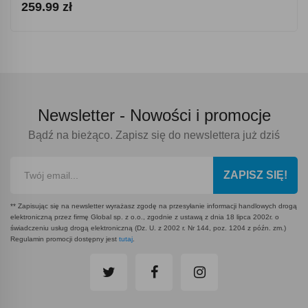
259.99 zł
Newsletter -
Nowości i promocje
Bądź na bieżąco. Zapisz się do newslettera już dziś
ZAPISZ SIĘ!
** Zapisując się na newsletter wyrażasz zgodę na przesyłanie informacji handlowych drogą
elektroniczną przez firmę Global sp. z o.o., zgodnie z ustawą z dnia 18 lipca 2002r. o
świadczeniu usług drogą elektroniczną (Dz. U. z 2002 r. Nr 144, poz. 1204 z późn. zm.)
Regulamin promocji dostępny jest
tutaj
.