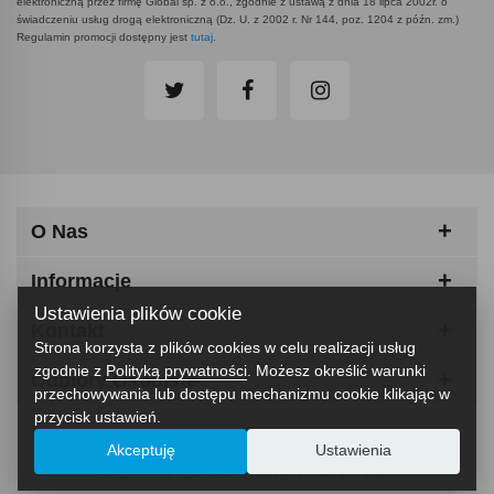
elektroniczną przez firmę Global sp. z o.o., zgodnie z ustawą z dnia 18 lipca 2002r. o
świadczeniu usług drogą elektroniczną (Dz. U. z 2002 r. Nr 144, poz. 1204 z późn. zm.)
Regulamin promocji dostępny jest
tutaj
.
O Nas
Informacje
Ustawienia plików cookie
Kontakt
Strona korzysta z plików cookies w celu realizacji usług
zgodnie z
Polityką prywatności
. Możesz określić warunki
Odbiory Osobiste
przechowywania lub dostępu mechanizmu cookie klikając w
przycisk ustawień.
Akceptuję
Ustawienia
ABCfitness - Siłownia I Sprzęt Fitness © 2026