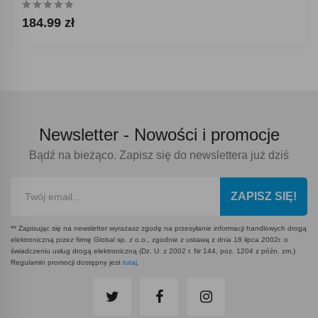
184.99 zł
Newsletter -
Nowości i promocje
Bądź na bieżąco. Zapisz się do newslettera już dziś
ZAPISZ SIĘ!
** Zapisując się na newsletter wyrażasz zgodę na przesyłanie informacji handlowych drogą
elektroniczną przez firmę Global sp. z o.o., zgodnie z ustawą z dnia 18 lipca 2002r. o
świadczeniu usług drogą elektroniczną (Dz. U. z 2002 r. Nr 144, poz. 1204 z późn. zm.)
Regulamin promocji dostępny jest
tutaj
.