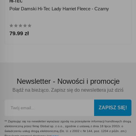
HI-TEC
Polar Damski Hi-Tec Lady Harriet Fleece - Czarny
79.99 zł
Newsletter -
Nowości i promocje
Bądź na bieżąco. Zapisz się do newslettera już dziś
ZAPISZ SIĘ!
** Zapisując się na newsletter wyrażasz zgodę na przesyłanie informacji handlowych drogą
elektroniczną przez firmę Global sp. z o.o., zgodnie z ustawą z dnia 18 lipca 2002r. o
świadczeniu usług drogą elektroniczną (Dz. U. z 2002 r. Nr 144, poz. 1204 z późn. zm.)
Regulamin promocji dostępny jest
tutaj
.