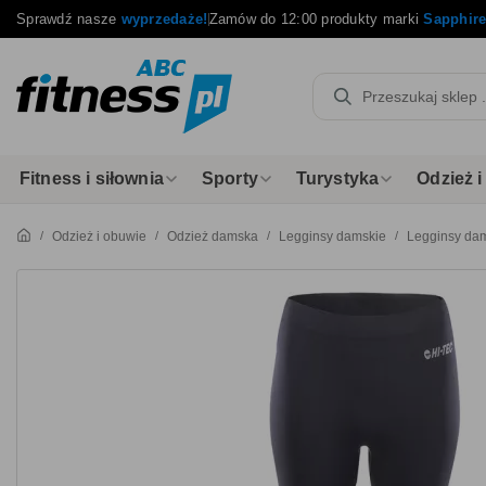
Sprawdź nasze
wyprzedaże!
Zamów do 12:00 produkty marki
Sapphir
Fitness i siłownia
Sporty
Turystyka
Odzież 
Odzież i obuwie
Odzież damska
Legginsy damskie
Legginsy dam