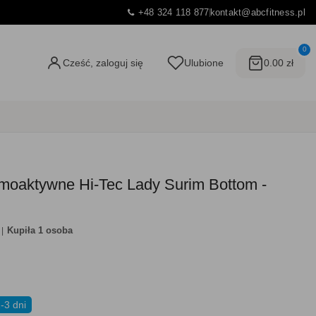
+48 324 118 877
kontakt@abcfitness.pl
0
Cześć, zaloguj się
Ulubione
0.00 zł
rmoaktywne Hi-Tec Lady Surim Bottom -
Kupiła 1 osoba
-3 dni