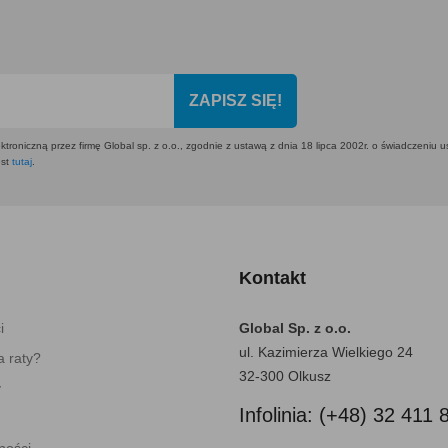
ZAPISZ SIĘ!
ktroniczną przez firmę Global sp. z o.o., zgodnie z ustawą z dnia 18 lipca 2002r. o świadczeniu 
est
tutaj
.
Kontakt
i
Global Sp. z o.o.
ul. Kazimierza Wielkiego 24
 raty?
32-300 Olkusz
y
Infolinia: (+48) 32 411 
ności