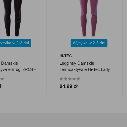
ysyłka w 2-3 dni
Wysyłka w 2-3 dni
HI-TEC
y Damskie
Legginsy Damskie
tywne Brugi 2RC4 -
Termoaktywne Hi-Tec Lady
Rair, Bottom
ł
84.99 zł