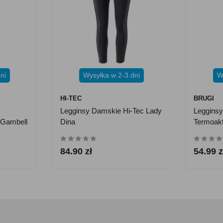
ni
Wysyłka w 2-3 dni
W
HI-TEC
BRUGI
Legginsy Damskie Hi-Tec Lady
Leggins
 Gambell
Dina
Termoak
Czarne
84.90 zł
54.99 z