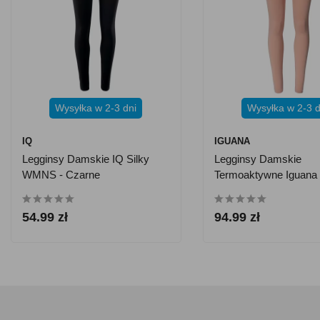
Wysyłka w 2-3 dni
Wysyłka w 2-3 d
IQ
IGUANA
Legginsy Damskie IQ Silky
Legginsy Damskie
WMNS - Czarne
Termoaktywne Iguana
W Bottom
54.99 zł
94.99 zł