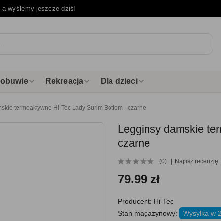
e
a wyślemy jeszcze dziś!
i obuwie
Rekreacja
Dla dzieci
skie termoaktywne Hi-Tec Lady Surim Bottom - czarne
Legginsy damskie te
czarne
(0)
Napisz recenzję
79.99 zł
Producent:
Hi-Tec
Stan magazynowy:
Wysyłka w 2