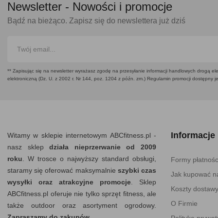
Newsletter -
Nowości i promocje
Bądź na bieżąco. Zapisz się do newslettera już dziś
** Zapisując się na newsletter wyrażasz zgodę na przesyłanie informacji handlowych drogą ele
elektroniczną (Dz. U. z 2002 r. Nr 144, poz. 1204 z późn. zm.) Regulamin promocji dostępny j
Informacje
Witamy w sklepie internetowym ABCfitness.pl -
nasz sklep
działa nieprzerwanie od 2009
roku
. W trosce o najwyższy standard obsługi,
Formy płatnośc
staramy się oferować maksymalnie
szybki czas
Jak kupować na
wysyłki oraz atrakcyjne promocje
. Sklep
Koszty dostaw
ABCfitness.pl oferuje nie tylko sprzęt fitness, ale
O Firmie
także outdoor oraz asortyment ogrodowy.
Zapraszamy do zakupów.
Polityka prywat