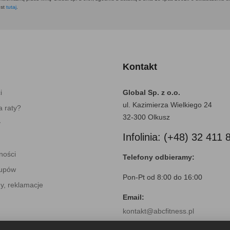
est
tutaj
.
Kontakt
i
Global Sp. z o.o.
ul. Kazimierza Wielkiego 24
 raty?
32-300 Olkusz
y
Infolinia: (+48) 32 411 
ności
Telefony odbieramy:
kupów
Pon-Pt od 8:00 do 16:00
y, reklamacje
Email:
kontakt@abcfitness.pl