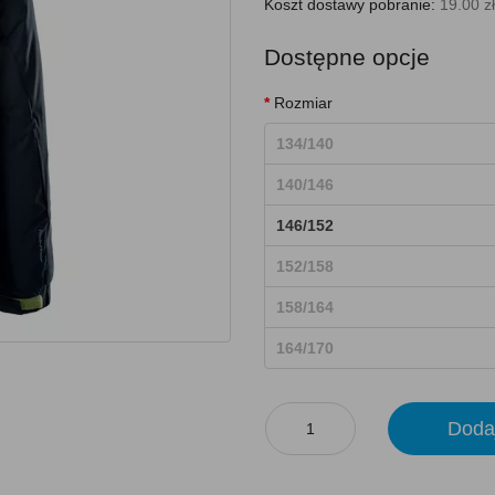
Koszt dostawy pobranie:
19.00 zł
Dostępne opcje
Rozmiar
134/140
140/146
146/152
152/158
158/164
164/170
Doda