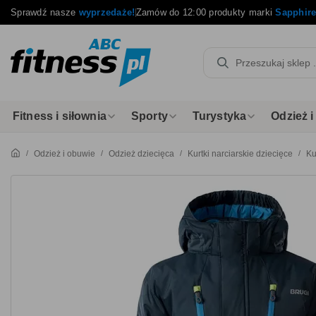
Sprawdź nasze
wyprzedaże!
Zamów do 12:00 produkty marki
Sapphir
Fitness i siłownia
Sporty
Turystyka
Odzież 
Odzież i obuwie
Odzież dziecięca
Kurtki narciarskie dziecięce
Ku