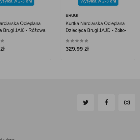
ysyłka w 2-3 dni
Wysyłka w 2-3 dni
BRUGI
arciarska Ocieplana
Kurtka Narciarska Ocieplana
a Brugi 1AI6 - Różowa
Dziecięca Brugi 1AJD - Żółto-
Czerwona
zł
329.99 zł
usług drogą