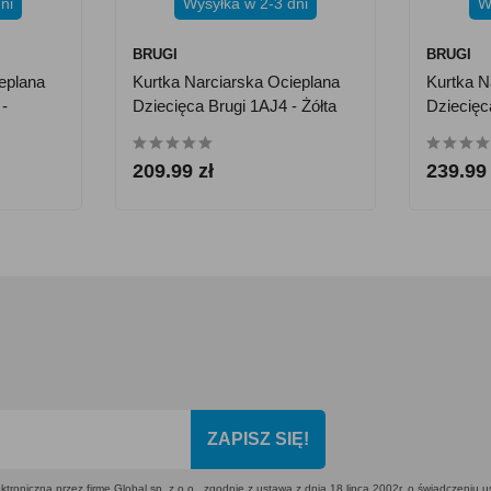
ni
Wysyłka w 2-3 dni
W
BRUGI
BRUGI
eplana
Kurtka Narciarska Ocieplana
Kurtka N
-
Dziecięca Brugi 1AJ4 - Żółta
Dziecięc
209.99 zł
239.99 
ZAPISZ SIĘ!
ktroniczną przez firmę Global sp. z o.o., zgodnie z ustawą z dnia 18 lipca 2002r. o świadczeniu 