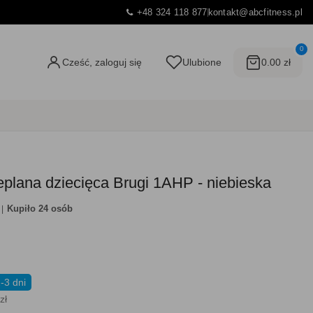
+48 324 118 877
kontakt@abcfitness.pl
0
Cześć, zaloguj się
Ulubione
0.00 zł
eplana dziecięca Brugi 1AHP - niebieska
Kupiło 24 osób
-3 dni
zł