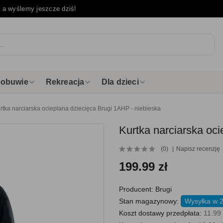
e
a wyślemy jeszcze dziś!
i obuwie
Rekreacja
Dla dzieci
rtka narciarska ocieplana dziecięca Brugi 1AHP - niebieska
Kurtka narciarska oci
(0)
Napisz recenzję
199.99 zł
Producent:
Brugi
Stan magazynowy:
Wysyłka w 2
Koszt dostawy przedpłata:
11.99 