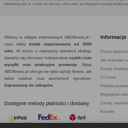
elektroniczną (Dz. U. z 2002 r. Nr 144, poz. 1204 z późn. zm.) Regulamin promocji dostępny j
Informacje
Witamy w sklepie internetowym ABCfitness.pl -
nasz sklep
działa nieprzerwanie od 2009
roku
. W trosce o najwyższy standard obsługi,
Formy płatnośc
staramy się oferować maksymalnie
szybki czas
Jak kupować na
wysyłki oraz atrakcyjne promocje
. Sklep
Koszty dostaw
ABCfitness.pl oferuje nie tylko sprzęt fitness, ale
O Firmie
także outdoor oraz asortyment ogrodowy.
Zapraszamy do zakupów.
Polityka prywat
Regulamin za
Dostępne metody płatności i dostawy
Zwroty, wymian
Kontakt