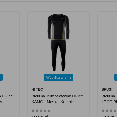
h
Wysyłka w 24h
HI-TEC
BRUGI
 Hi-Tec
Bielizna Termoaktywna Hi-Tec
Bielizna
t
KAMO - Męska, Komplet
4RCG Bl