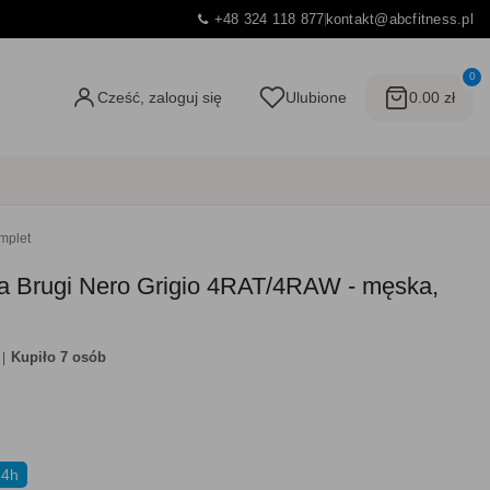
+48 324 118 877
kontakt@abcfitness.pl
0
Cześć, zaloguj się
Ulubione
0.00 zł
mplet
na Brugi Nero Grigio 4RAT/4RAW - męska,
Kupiło 7 osób
24h