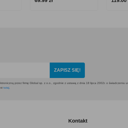
69.99 zł
119.00 
ZAPISZ SIĘ!
ktroniczną przez firmę Global sp. z o.o., zgodnie z ustawą z dnia 18 lipca 2002r. o świadczeniu 
est
tutaj
.
Kontakt