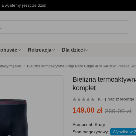
e
a wyślemy jeszcze dziś!
i obuwie
Rekreacja
Dla dzieci
stawy męskie
Bielizna termoaktywna Brugi Nero Grigio 4RAT/4RAW - męska, ko
Bielizna termoaktyw
komplet
(0)
Napisz recenzję
149.00 zł
269.00 zł
Producent:
Brugi
Stan magazynowy:
Wysyłka w 