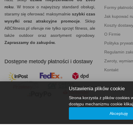
roku
. W trosce o najwyższy standard obsługi,
Formy płatnośc
staramy się oferować maksymalnie
szybki czas
Jak kupować na
wysyłki oraz atrakcyjne promocje
. Sklep
Koszty dostaw
ABCfitness.pl oferuje nie tylko sprzęt fitness, ale
O Firmie
także outdoor oraz asortyment ogrodowy.
Zapraszamy do zakupów.
Polityka prywat
Regulamin za
Dostępne metody płatności i dostawy
Zwroty, wymian
Kontakt
Ustawienia plików cookie
Strona korzysta z plików cookies w
dostępu mechanizmu cookie klikaj
Akceptuję
ABCfitness - Siłownia I Sprzęt Fitness © 2026