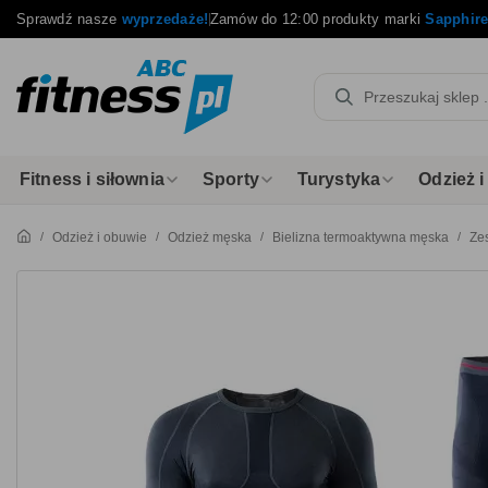
Sprawdź nasze
wyprzedaże!
Zamów do 12:00 produkty marki
Sapphir
Fitness i siłownia
Sporty
Turystyka
Odzież 
Odzież i obuwie
Odzież męska
Bielizna termoaktywna męska
Ze