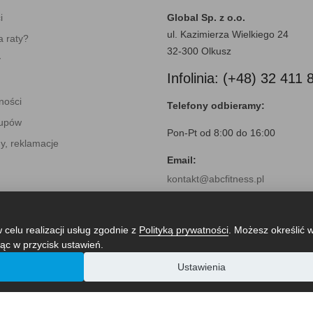
i
Global Sp. z o.o.
ul. Kazimierza Wielkiego 24
 raty?
32-300 Olkusz
y
Infolinia: (+48) 32 411 
ności
Telefony odbieramy:
kupów
Pon-Pt od 8:00 do 16:00
y, reklamacje
Email:
kontakt@abcfitness.pl
 celu realizacji usług zgodnie z
Polityką prywatności
. Możesz określić 
ąc w przycisk ustawień.
Ustawienia