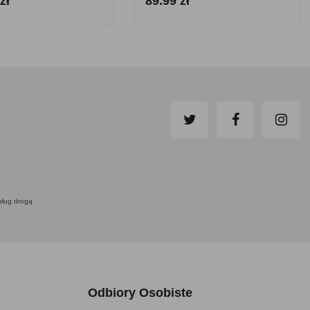
zł
89.99 zł
usług drogą
Odbiory Osobiste