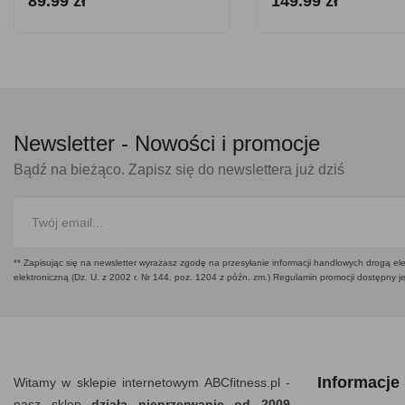
89.99 zł
149.99 zł
Newsletter -
Nowości i promocje
Bądź na bieżąco. Zapisz się do newslettera już dziś
** Zapisując się na newsletter wyrażasz zgodę na przesyłanie informacji handlowych drogą ele
elektroniczną (Dz. U. z 2002 r. Nr 144, poz. 1204 z późn. zm.) Regulamin promocji dostępny j
Informacje
Witamy w sklepie internetowym ABCfitness.pl -
nasz sklep
działa nieprzerwanie od 2009