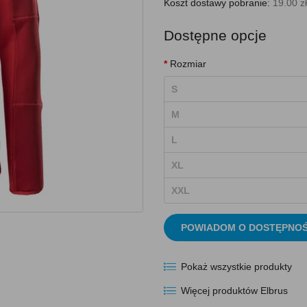
Koszt dostawy pobranie:
19.00 zł
Dostępne opcje
Rozmiar
S
M
L
XL
XXL
POWIADOM O DOSTĘPNOŚ
Pokaż wszystkie produkty
Więcej produktów Elbrus