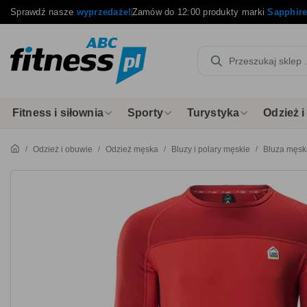
Sprawdź nasze
wyprzedaże!
Zamów do 12:00 produkty marki
Sapphir
Fitness i siłownia
Sporty
Turystyka
Odzież 
Odzież i obuwie
Odzież męska
Bluzy i polary męskie
Bluza męska