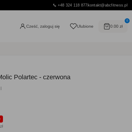
+48 324 118 877
kontakt@abcfitness.pl
0
Cześć, zaloguj się
Ulubione
0.00 zł
olic Polartec - czerwona
y
zł