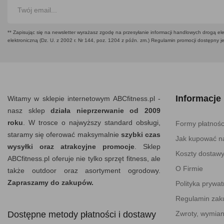
** Zapisując się na newsletter wyrażasz zgodę na przesyłanie informacji handlowych drogą ele
elektroniczną (Dz. U. z 2002 r. Nr 144, poz. 1204 z późn. zm.) Regulamin promocji dostępny j
Informacje
Witamy w sklepie internetowym ABCfitness.pl -
nasz sklep
działa nieprzerwanie od 2009
roku
. W trosce o najwyższy standard obsługi,
Formy płatnośc
staramy się oferować maksymalnie
szybki czas
Jak kupować na
wysyłki oraz atrakcyjne promocje
. Sklep
Koszty dostaw
ABCfitness.pl oferuje nie tylko sprzęt fitness, ale
O Firmie
także outdoor oraz asortyment ogrodowy.
Zapraszamy do zakupów.
Polityka prywat
Regulamin za
Dostępne metody płatności i dostawy
Zwroty, wymian