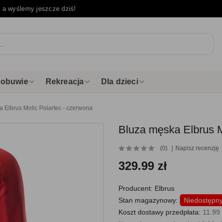
e
a wyślemy jeszcze dziś!
i obuwie
Rekreacja
Dla dzieci
 Elbrus Molic Polartec - czerwona
Bluza męska Elbrus M
(0)
Napisz recenzję
329.99 zł
Producent:
Elbrus
Stan magazynowy:
Niedostępn
Koszt dostawy przedpłata:
11.99 