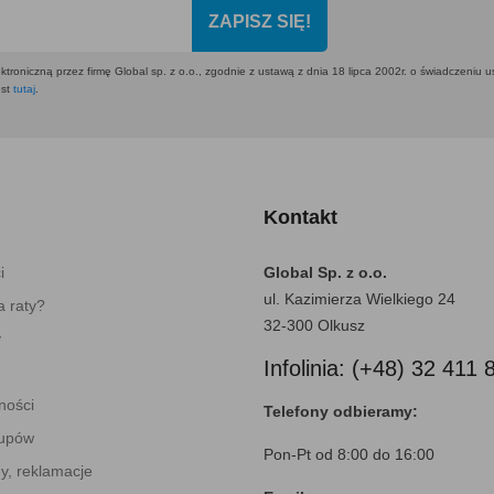
ZAPISZ SIĘ!
ktroniczną przez firmę Global sp. z o.o., zgodnie z ustawą z dnia 18 lipca 2002r. o świadczeniu 
est
tutaj
.
Kontakt
i
Global Sp. z o.o.
ul. Kazimierza Wielkiego 24
 raty?
32-300 Olkusz
y
Infolinia: (+48) 32 411 
ności
Telefony odbieramy:
kupów
Pon-Pt od 8:00 do 16:00
y, reklamacje