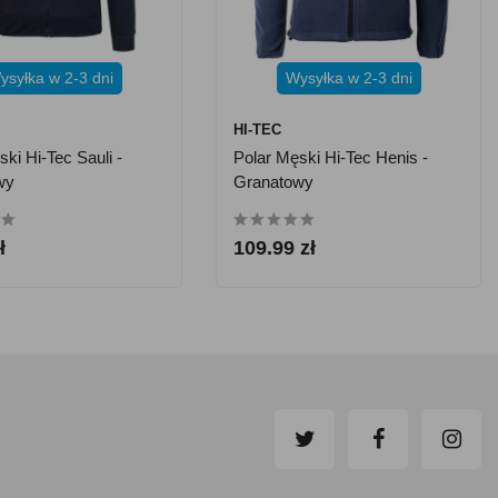
ysyłka w 2-3 dni
Wysyłka w 2-3 dni
HI-TEC
ki Hi-Tec Sauli -
Polar Męski Hi-Tec Henis -
wy
Granatowy
ł
109.99 zł