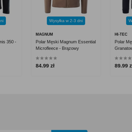
ni
Wysyłka w 2-3 dni
W
MAGNUM
HI-TEC
nis 350 -
Polar Męski Magnum Essential
Polar Męs
Microfleece - Brązowy
Granato
84.99 zł
89.99 z