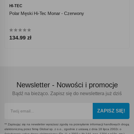
HI-TEC
Polar Męski Hi-Tec Monar - Czerwony
134.99 zł
Newsletter -
Nowości i promocje
Bądź na bieżąco. Zapisz się do newslettera już dziś
ZAPISZ SIĘ!
** Zapisując się na newsletter wyrażasz zgodę na przesyłanie informacji handlowych drogą
elektroniczną przez firmę Global sp. z o.o., zgodnie z ustawą z dnia 18 lipca 2002r. o
świadczeniu usług drogą elektroniczną (Dz. U. z 2002 r. Nr 144, poz. 1204 z późn. zm.)