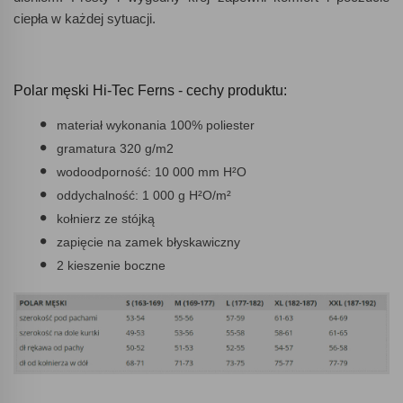
ciepła w każdej sytuacji.
Polar męski Hi-Tec Ferns - cechy produktu:
materiał wykonania 100% poliester
gramatura 320 g/m2
wodoodporność: 10 000 mm H²O
oddychalność: 1 000 g H²O/m²
kołnierz ze stójką
zapięcie na zamek błyskawiczny
2 kieszenie boczne