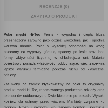
RECENZJE (0)
ZAPYTAJ O PRODUKT
Polar męski Hi-Tec Ferns
- wygodna i ciepła bluza
przeznaczona zarówno jako odzież wierzchnia, jak i spodnia
warstwa ubrania. Polar o wysokiej odporności na wodę
polecamy na wyprawy górskie, spacery po lesie oraz inne
formy aktywności fizycznej w chłodniejsze dni. Materiał
poliestrowy posiada właściwości oddychające, więc zapewnia
lepsze warunku termiczne podczas ruchu od klasycznej
odzieży.
Zasuwany na zamek błyskawiczny na polar to oryginalny
produkt marki Hi-Tec, renomowanego producenta odzieży oraz
akcesoriów outdoorowych. Dwie kieszenie po bokach. Wysoki
kołnierz dla ochrony przed wiatrem. Mankiety zwężane ku
dłoniom. Prosty i wygodny krój zapewni komfort i poczucie