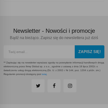
Newsletter -
Nowości i promocje
Bądź na bieżąco. Zapisz się do newslettera już dziś
ZAPISZ SIĘ!
** Zapisując się na newsletter wyrażasz zgodę na przesyłanie informacji handlowych drogą
elektroniczną przez firmę Global sp. z o.o., zgodnie z ustawą z dnia 18 lipca 2002r. o
świadczeniu usług drogą elektroniczną (Dz. U. z 2002 r. Nr 144, poz. 1204 z późn. zm.)
Regulamin promocji dostępny jest
tutaj
.