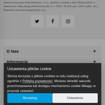
elektroniczną przez firmę Global sp. z o.o., zgodnie z ustawą z dnia 18 lipca 2002r. o
świadczeniu usług drogą elektroniczną (Dz. U. z 2002 r. Nr 144, poz. 1204 z późn. zm.)
Regulamin promocji dostępny jest
tutaj
.
O Nas
Informacje
Ustawienia plików cookie
Kontakt
Strona korzysta z plików cookies w celu realizacji usług
zgodnie z
Polityką prywatności
. Możesz określić warunki
Odbiory Osobiste
przechowywania lub dostępu mechanizmu cookie klikając w
przycisk ustawień.
Akceptuję
Ustawienia
ABCfitness - Siłownia I Sprzęt Fitness © 2026