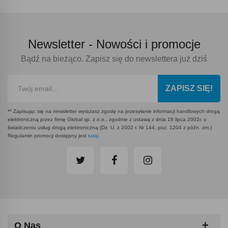
Newsletter -
Nowości i promocje
Bądź na bieżąco. Zapisz się do newslettera już dziś
ZAPISZ SIĘ!
** Zapisując się na newsletter wyrażasz zgodę na przesyłanie informacji handlowych drogą
elektroniczną przez firmę Global sp. z o.o., zgodnie z ustawą z dnia 18 lipca 2002r. o
świadczeniu usług drogą elektroniczną (Dz. U. z 2002 r. Nr 144, poz. 1204 z późn. zm.)
Regulamin promocji dostępny jest
tutaj
.
O Nas