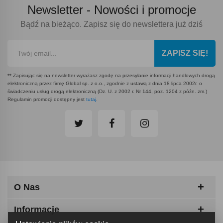
Newsletter -
Nowości i promocje
Bądź na bieżąco. Zapisz się do newslettera już dziś
ZAPISZ SIĘ!
** Zapisując się na newsletter wyrażasz zgodę na przesyłanie informacji handlowych drogą
elektroniczną przez firmę Global sp. z o.o., zgodnie z ustawą z dnia 18 lipca 2002r. o
świadczeniu usług drogą elektroniczną (Dz. U. z 2002 r. Nr 144, poz. 1204 z późn. zm.)
Regulamin promocji dostępny jest
tutaj
.
O Nas
Informacje