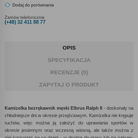
Dodaj do porównania
Zamów telefonicznie
(+48) 32 411 88 77
OPIS
SPECYFIKACJA
RECENZJE (0)
ZAPYTAJ O PRODUKT
Kamizelka bezrękawnik męski Elbrus Ralph II
- doskonały na
chłodniejsze dni w okresie przejściowym. Kamizelka nie krępuje
ruchów, więc można ją założyć do uprawiania sportów w
okresie jesiennym oraz wczesną wiosną, ale także można z
niej korzystać na co dzień - w drodze do pracy lub na zakupy.