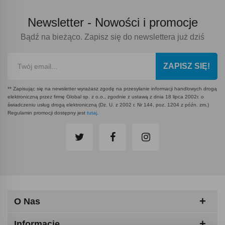
Newsletter -
Nowości i promocje
Bądź na bieżąco. Zapisz się do newslettera już dziś
ZAPISZ SIĘ!
** Zapisując się na newsletter wyrażasz zgodę na przesyłanie informacji handlowych drogą
elektroniczną przez firmę Global sp. z o.o., zgodnie z ustawą z dnia 18 lipca 2002r. o
świadczeniu usług drogą elektroniczną (Dz. U. z 2002 r. Nr 144, poz. 1204 z późn. zm.)
Regulamin promocji dostępny jest
tutaj
.
O Nas
Informacje