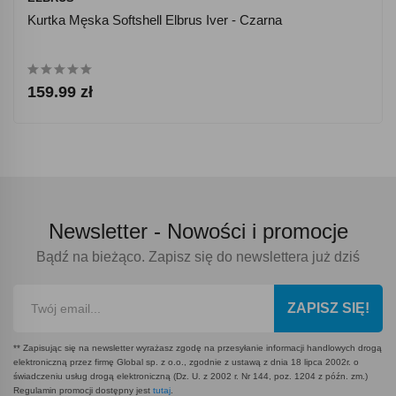
Kurtka Męska Softshell Elbrus Iver - Czarna
159.99 zł
Newsletter -
Nowości i promocje
Bądź na bieżąco. Zapisz się do newslettera już dziś
ZAPISZ SIĘ!
** Zapisując się na newsletter wyrażasz zgodę na przesyłanie informacji handlowych drogą
elektroniczną przez firmę Global sp. z o.o., zgodnie z ustawą z dnia 18 lipca 2002r. o
świadczeniu usług drogą elektroniczną (Dz. U. z 2002 r. Nr 144, poz. 1204 z późn. zm.)
Regulamin promocji dostępny jest
tutaj
.