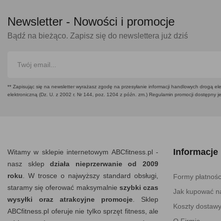
Newsletter -
Nowości i promocje
Bądź na bieżąco. Zapisz się do newslettera już dziś
** Zapisując się na newsletter wyrażasz zgodę na przesyłanie informacji handlowych drogą ele
elektroniczną (Dz. U. z 2002 r. Nr 144, poz. 1204 z późn. zm.) Regulamin promocji dostępny j
Informacje
Witamy w sklepie internetowym ABCfitness.pl -
nasz sklep
działa nieprzerwanie od 2009
roku
. W trosce o najwyższy standard obsługi,
Formy płatnośc
staramy się oferować maksymalnie
szybki czas
Jak kupować na
wysyłki oraz atrakcyjne promocje
. Sklep
Koszty dostaw
ABCfitness.pl oferuje nie tylko sprzęt fitness, ale