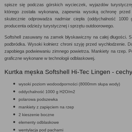
spisze się podczas górskich wycieczek, wyjazdów turystyczny
którego została wykonana, zapewnia wysoką ochronę prze
skutecznie odprowadza nadmiar ciepła (oddychalność 1000 
producenta odzieży turystycznej i sprzętu outdoorowego.
Softshell zasuwany na zamek błyskawiczny na całej długości.
podbródka. Wysoki kołnierz chroni szyję przed wychłodzenie. D
zapobiega podwiewaniu zimnego powietrza. Mankiety na rzep. P
graficzne wykonane w technologii odblaskowej.
Kurtka męska Softshell Hi-Tec Lingen - cechy
wysoki poziom wodoodporności (8000mm słupa wody)
oddychalność 1000 g H2O/m2
polarowa podszewka
mankiety z zapięciem na rzep
2 kieszenie boczne
elementy odblaskowe
wentylacja pod pachami