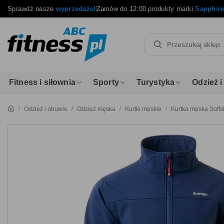
Sprawdź nasze
wyprzedaże!
Zamów do 12:00 produkty marki
Sapphir
Fitness i siłownia
Sporty
Turystyka
Odzież 
Odzież i obuwie
Odzież męska
Kurtki męskie
Kurtka męska Softs