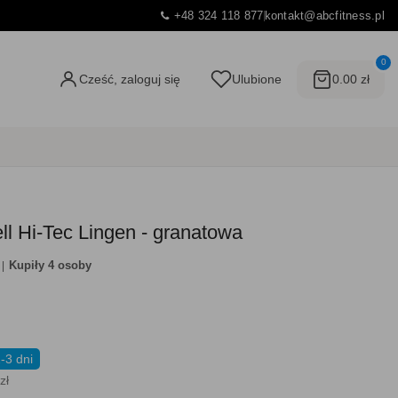
+48 324 118 877
kontakt@abcfitness.pl
0
Cześć, zaloguj się
Ulubione
0.00 zł
ll Hi-Tec Lingen - granatowa
Kupiły 4 osoby
-3 dni
zł