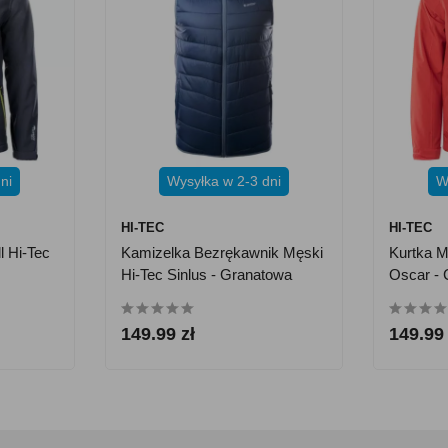
ni
Wysyłka w 2-3 dni
W
HI-TEC
HI-TEC
l Hi-Tec
Kamizelka Bezrękawnik Męski
Kurtka M
Hi-Tec Sinlus - Granatowa
Oscar -
149.99 zł
149.99 