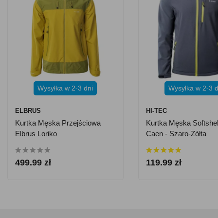
Wysyłka w 2-3 dni
Wysyłka w 2-3 d
ELBRUS
HI-TEC
Kurtka Męska Przejściowa
Kurtka Męska Softshel
Elbrus Loriko
Caen - Szaro-Żółta
499.99 zł
119.99 zł