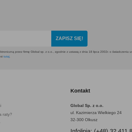
ZAPISZ SIĘ!
ktroniczną przez firmę Global sp. z o.o., zgodnie z ustawą z dnia 18 lipca 2002r. o świadczeniu 
est
tutaj
.
Kontakt
i
Global Sp. z o.o.
ul. Kazimierza Wielkiego 24
 raty?
32-300 Olkusz
y
Infolinia: (+48) 32 411 