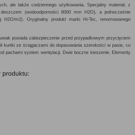
ch, ale także codziennego użytkowania. Specjalny materiał, z
d deszczem (wodoodporności 8000 mm H2O), a jednocześnie
g H2O/m2). Oryginalny produkt marki Hi-Tec, renomowanego
 Suwak posiada zabezpieczenie przed przypadkowym przycięciem
ół kurtki ze ściągaczami do dopasowania szerokości w pasie, co
od pachami system wentylacji. Dwie boczne kieszenie. Elementy
 produktu: