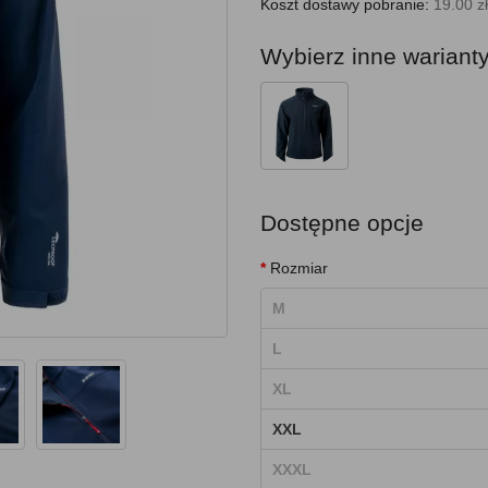
Koszt dostawy pobranie:
19.00 zł
Wybierz inne wariant
Dostępne opcje
Rozmiar
M
L
XL
XXL
XXXL