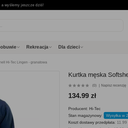
e
a wyślemy jeszcze dziś!
i obuwie
Rekreacja
Dla dzieci
hell Hi-Tec Lingen - granatowa
Kurtka męska Softshe
(0)
Napisz recenzję
134.99 zł
Producent:
Hi-Tec
Stan magazynowy:
Wysyłka w 2
Koszt dostawy przedpłata:
11.99 