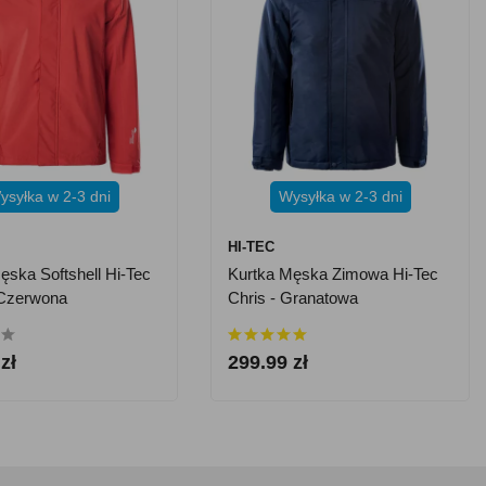
ysyłka w 2-3 dni
Wysyłka w 2-3 dni
HI-TEC
ęska Softshell Hi-Tec
Kurtka Męska Zimowa Hi-Tec
 Czerwona
Chris - Granatowa
zł
299.99 zł