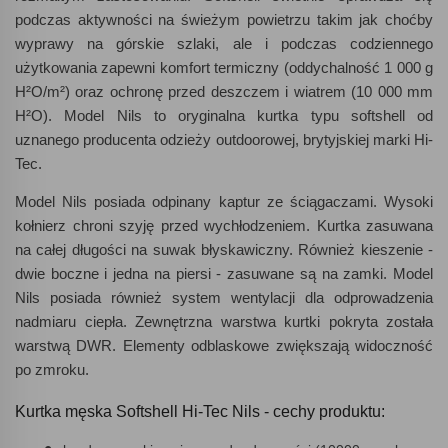
podczas aktywności na świeżym powietrzu takim jak choćby
wyprawy na górskie szlaki, ale i podczas codziennego
użytkowania zapewni komfort termiczny (oddychalność 1 000 g
H²O/m²) oraz ochronę przed deszczem i wiatrem (10 000 mm
H²O). Model Nils to oryginalna kurtka typu softshell od
uznanego producenta odzieży outdoorowej, brytyjskiej marki Hi-
Tec.
Model Nils posiada odpinany kaptur ze ściągaczami. Wysoki
kołnierz chroni szyję przed wychłodzeniem. Kurtka zasuwana
na całej długości na suwak błyskawiczny. Również kieszenie -
dwie boczne i jedna na piersi - zasuwane są na zamki. Model
Nils posiada również system wentylacji dla odprowadzenia
nadmiaru ciepła. Zewnętrzna warstwa kurtki pokryta została
warstwą DWR. Elementy odblaskowe zwiększają widoczność
po zmroku.
Kurtka męska Softshell Hi-Tec Nils - cechy produktu: