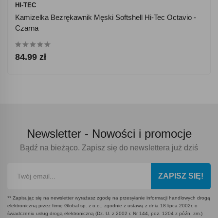
HI-TEC
Kamizelka Bezrękawnik Męski Softshell Hi-Tec Octavio -
Czarna
84.99 zł
Newsletter -
Nowości i promocje
Bądź na bieżąco. Zapisz się do newslettera już dziś
ZAPISZ SIĘ!
** Zapisując się na newsletter wyrażasz zgodę na przesyłanie informacji handlowych drogą
elektroniczną przez firmę Global sp. z o.o., zgodnie z ustawą z dnia 18 lipca 2002r. o
świadczeniu usług drogą elektroniczną (Dz. U. z 2002 r. Nr 144, poz. 1204 z późn. zm.)