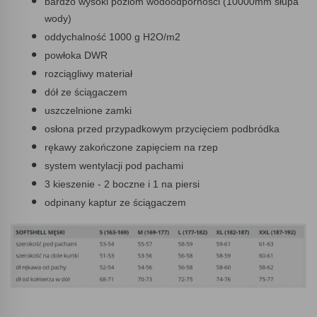
bardzo wysoki poziom wodoodporności (10000mm słupa
wody)
oddychalność 1000 g H2O/m2
powłoka DWR
rozciągliwy materiał
dół ze ściągaczem
uszczelnione zamki
osłona przed przypadkowym przycięciem podbródka
rękawy zakończone zapięciem na rzep
system wentylacji pod pachami
3 kieszenie - 2 boczne i 1 na piersi
odpinany kaptur ze ściągaczem