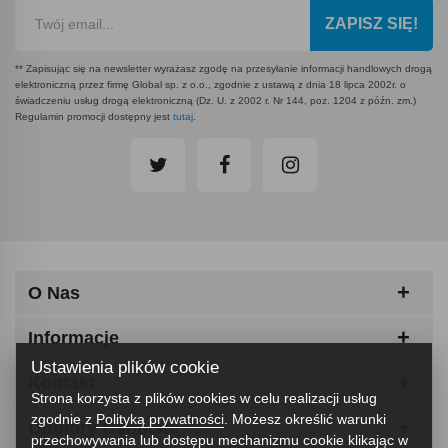
ZAPISZ SIĘ!
** Zapisując się na newsletter wyrażasz zgodę na przesyłanie informacji handlowych drogą
elektroniczną przez firmę Global sp. z o.o., zgodnie z ustawą z dnia 18 lipca 2002r. o
świadczeniu usług drogą elektroniczną (Dz. U. z 2002 r. Nr 144, poz. 1204 z późn. zm.)
Regulamin promocji dostępny jest
tutaj
.
O Nas
Informacje
Ustawienia plików cookie
Kontakt
Strona korzysta z plików cookies w celu realizacji usług
zgodnie z
Polityką prywatności
. Możesz określić warunki
Odbiory Osobiste
przechowywania lub dostępu mechanizmu cookie klikając w