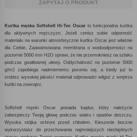
ZAPYTAJ O PRODUKT
Kurtka męska Softshell Hi-Tec Oscar
to funkcjonalna kurtka
dla aktywnych mężczyzn. Jeżeli cenisz sobie odporność
materiału na warunki atmosferyczne kurtka Oscar jest właśnie
dla Ciebie. Zaawansowana membrana o wodoodporności na
poziomie 5000 mm H2O sprawi, że nie przemokniesz na szlaku
podczas gwałtownej ulewy. Oddychalność na poziomie 5000
g/m2 zapobiega nadmiernemu poceniu się, a kiedy już to
zrobisz wysokiej jakości materiał odprowadzi wilgoć z wnętrza
kurtki na zewnątrz.
Softshell męski Oscar posiada kaptur, który należycie
zabezpieczy Twoją głowę podczas wiatru i opadów deszczu.
Wysoka stójka ochroni przed chłodem. Kieszenie boczne
wykorzystasz do przechowania najmniejszych niezbędnych
rzeczy podczas Twojej wyprawy. Kurtka męska marki Hi-Tec