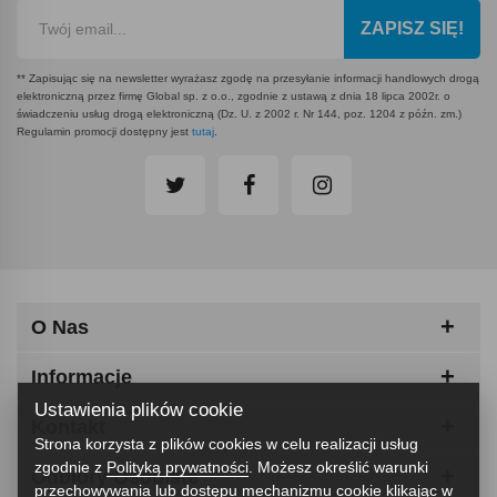
ZAPISZ SIĘ!
** Zapisując się na newsletter wyrażasz zgodę na przesyłanie informacji handlowych drogą
elektroniczną przez firmę Global sp. z o.o., zgodnie z ustawą z dnia 18 lipca 2002r. o
świadczeniu usług drogą elektroniczną (Dz. U. z 2002 r. Nr 144, poz. 1204 z późn. zm.)
Regulamin promocji dostępny jest
tutaj
.
O Nas
Informacje
Ustawienia plików cookie
Kontakt
Strona korzysta z plików cookies w celu realizacji usług
zgodnie z
Polityką prywatności
. Możesz określić warunki
Odbiory Osobiste
przechowywania lub dostępu mechanizmu cookie klikając w