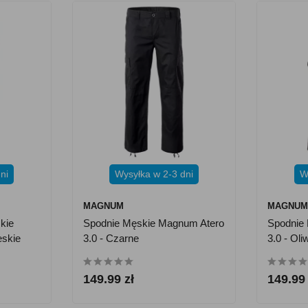
ni
Wysyłka w 2-3 dni
W
MAGNUM
MAGNU
kie
Spodnie Męskie Magnum Atero
Spodnie
eskie
3.0 - Czarne
3.0 - Ol
149.99 zł
149.99 