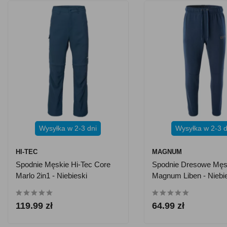
Wysyłka w 2-3 dni
Wysyłka w 2-3 d
HI-TEC
MAGNUM
Spodnie Męskie Hi-Tec Core
Spodnie Dresowe Męs
Marlo 2in1 - Niebieski
Magnum Liben - Niebi
119.99 zł
64.99 zł