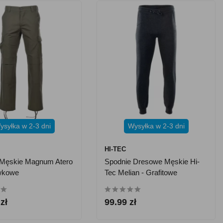
ysyłka w 2-3 dni
Wysyłka w 2-3 dni
M
HI-TEC
 Męskie Magnum Atero
Spodnie Dresowe Męskie Hi-
iwkowe
Tec Melian - Grafitowe
zł
99.99 zł