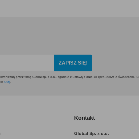
ZAPISZ SIĘ!
ktroniczną przez firmę Global sp. z o.o., zgodnie z ustawą z dnia 18 lipca 2002r. o świadczeniu 
est
tutaj
.
Kontakt
i
Global Sp. z o.o.