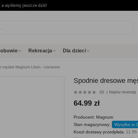
e
a wyślemy jeszcze dziś!
i obuwie
Rekreacja
Dla dzieci
e męskie Magnum Liben - czerwone
Spodnie dresowe męs
(0)
Napisz recenzję
64.99 zł
Producent:
Magnum
Stan magazynowy:
Wysyłka w 2
Koszt dostawy przedpłata:
11.99 