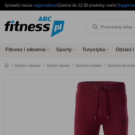
Sprawdź nasze
wyprzedaże!
Zamów do 12:00 produkty marki
Sapphir
Fitness i siłownia
Sporty
Turystyka
Odzież 
Odzież i obuwie
Odzież męska
Spodnie męskie
Spodnie dresow