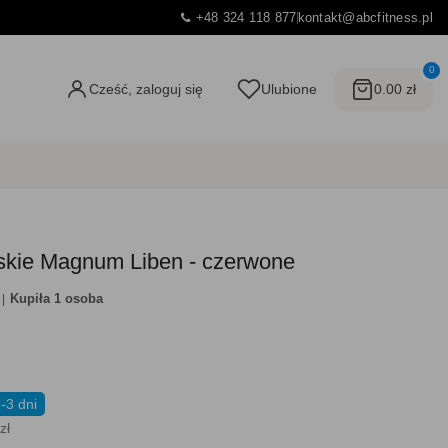
+48 324 118 877
kontakt@abcfitness.pl
0
Cześć, zaloguj się
Ulubione
0.00 zł
kie Magnum Liben - czerwone
Kupiła 1 osoba
-3 dni
zł