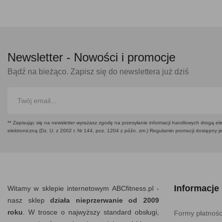
Newsletter -
Nowości i promocje
Bądź na bieżąco. Zapisz się do newslettera już dziś
** Zapisując się na newsletter wyrażasz zgodę na przesyłanie informacji handlowych drogą ele
elektroniczną (Dz. U. z 2002 r. Nr 144, poz. 1204 z późn. zm.) Regulamin promocji dostępny j
Informacje
Witamy w sklepie internetowym ABCfitness.pl -
nasz sklep
działa nieprzerwanie od 2009
roku
. W trosce o najwyższy standard obsługi,
Formy płatnośc