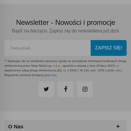
Newsletter -
Nowości i promocje
Bądź na bieżąco. Zapisz się do newslettera już dziś
ZAPISZ SIĘ!
** Zapisując się na newsletter wyrażasz zgodę na przesyłanie informacji handlowych drogą
elektroniczną przez firmę Global sp. z o.o., zgodnie z ustawą z dnia 18 lipca 2002r. o
świadczeniu usług drogą elektroniczną (Dz. U. z 2002 r. Nr 144, poz. 1204 z późn. zm.)
Regulamin promocji dostępny jest
tutaj
.
O Nas