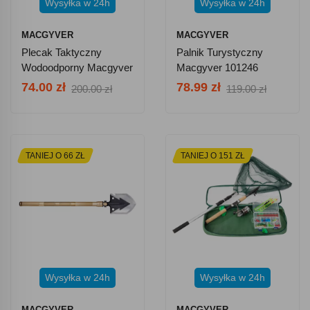
Wysyłka w 24h
Wysyłka w 24h
MACGYVER
MACGYVER
Plecak Taktyczny
Palnik Turystyczny
Wodoodporny Macgyver
Macgyver 101246
608004 30l
74.00 zł
78.99 zł
200.00 zł
119.00 zł
TANIEJ O 66 ZŁ
TANIEJ O 151 ZŁ
Wysyłka w 24h
Wysyłka w 24h
MACGYVER
MACGYVER