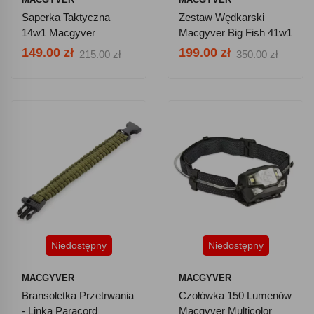
Saperka Taktyczna
Zestaw Wędkarski
14w1 Macgyver
Macgyver Big Fish 41w1
Multitool 102277
102279
149.00 zł
199.00 zł
215.00 zł
350.00 zł
Niedostępny
Niedostępny
MACGYVER
MACGYVER
Bransoletka Przetrwania
Czołówka 150 Lumenów
- Linka Paracord
Macgyver Multicolor