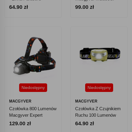
Macgyver 102255
102273
64.90 zł
99.00 zł
Niedostępny
Niedostępny
MACGYVER
MACGYVER
Czołówka 800 Lumenów
Czołówka Z Czujnikiem
Macgyver Expert
Ruchu 100 Lumenów
102274
Macgyver USB 102272
129.00 zł
64.90 zł