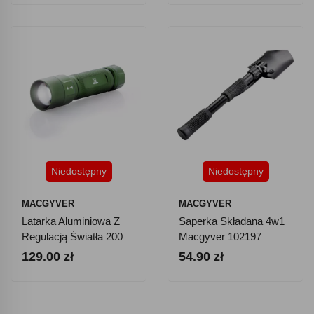
Niedostępny
Niedostępny
MACGYVER
MACGYVER
Latarka Aluminiowa Z
Saperka Składana 4w1
Regulacją Światła 200
Macgyver 102197
Lumenów Macgyver
129.00 zł
54.90 zł
102275