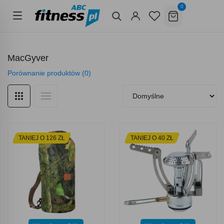
0
MacGyver
Porównanie produktów (0)
TANIEJ O 126 ZŁ
TANIEJ O 40 ZŁ