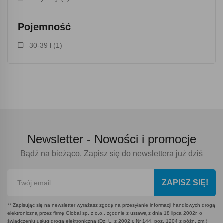
Pojemność
30-39 l
(1)
Newsletter -
Nowości i promocje
Bądź na bieżąco. Zapisz się do newslettera już dziś
ZAPISZ SIĘ!
** Zapisując się na newsletter wyrażasz zgodę na przesyłanie informacji handlowych drogą
elektroniczną przez firmę Global sp. z o.o., zgodnie z ustawą z dnia 18 lipca 2002r. o
świadczeniu usług drogą elektroniczną (Dz. U. z 2002 r. Nr 144, poz. 1204 z późn. zm.)