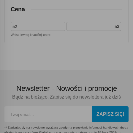
Cena
Wpisz kwotę i naciśnij enter.
Newsletter -
Nowości i promocje
Bądź na bieżąco. Zapisz się do newslettera już dziś
ZAPISZ SIĘ!
** Zapisując się na newsletter wyrażasz zgodę na przesyłanie informacji handlowych drogą
elektroniczną przez firmę Global sp. z o.o., zgodnie z ustawą z dnia 18 lipca 2002r. o