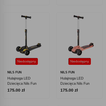
Niedostępny
Niedostępny
NILS FUN
NILS FUN
Hulajnoga LED
Hulajnoga LED
Dziecięca Nils Fun
Dziecięca Nils Fun
HLB122 - Czarna
HLB122 - Różowa
175.00 zł
175.00 zł