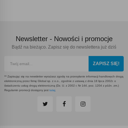
Newsletter -
Nowości i promocje
Bądź na bieżąco. Zapisz się do newslettera już dziś
ZAPISZ SIĘ!
** Zapisując się na newsletter wyrażasz zgodę na przesyłanie informacji handlowych drogą
elektroniczną przez firmę Global sp. z o.o., zgodnie z ustawą z dnia 18 lipca 2002r. o
świadczeniu usług drogą elektroniczną (Dz. U. z 2002 r. Nr 144, poz. 1204 z późn. zm.)
Regulamin promocji dostępny jest
tutaj
.