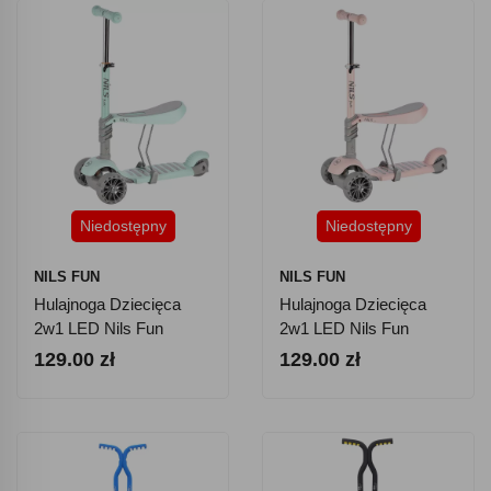
Niedostępny
Niedostępny
NILS FUN
NILS FUN
Hulajnoga Dziecięca
Hulajnoga Dziecięca
2w1 LED Nils Fun
2w1 LED Nils Fun
HLB808 - Miętowa
HLB808 - Różowa
129.00 zł
129.00 zł