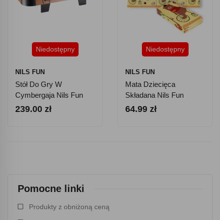
Niedostępny
Niedostępny
NILS FUN
NILS FUN
Stół Do Gry W
Mata Dziecięca
Cymbergaja Nils Fun
Składana Nils Fun
SDGM ICER
MD05 Forest
239.00 zł
64.99 zł
190x150cm
Pomocne linki
Produkty z obniżoną ceną