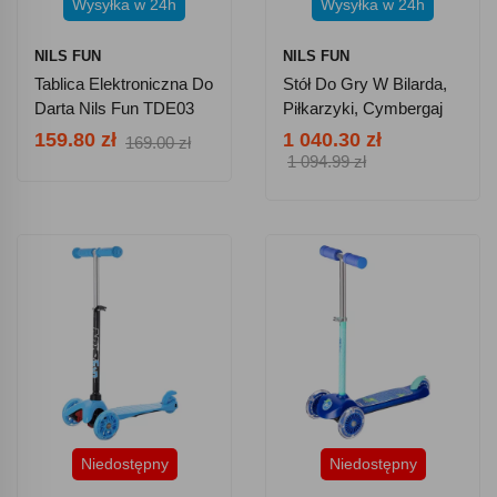
Wysyłka w 24h
Wysyłka w 24h
NILS FUN
NILS FUN
Tablica Elektroniczna Do
Stół Do Gry W Bilarda,
Darta Nils Fun TDE03
Piłkarzyki, Cymbergaj
Nils Fun SDG Set 3w1
159.80 zł
1 040.30 zł
169.00 zł
1 094.99 zł
Niedostępny
Niedostępny