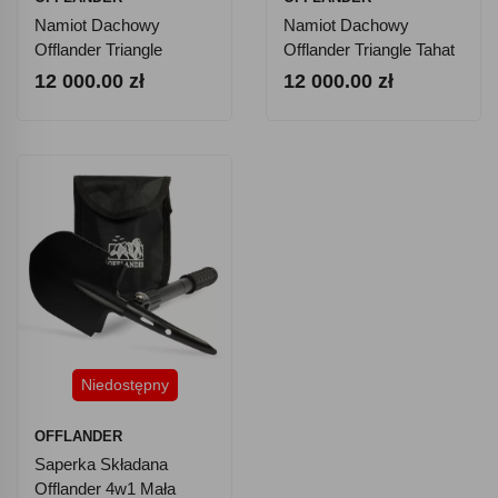
Namiot Dachowy
Namiot Dachowy
Offlander Triangle
Offlander Triangle Tahat
Manam XL
XL
12 000.00 zł
12 000.00 zł
Niedostępny
OFFLANDER
Saperka Składana
Offlander 4w1 Mała