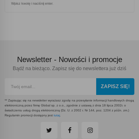
Wpisz kwotę i naciśnij enter.
Newsletter -
Nowości i promocje
Bądź na bieżąco. Zapisz się do newslettera już dziś
ZAPISZ SIĘ!
** Zapisując się na newsletter wyrażasz zgodę na przesyłanie informacji handlowych drogą
elektroniczną przez firmę Global sp. z o.o., zgodnie z ustawą z dnia 18 lipca 2002r. o
świadczeniu usług drogą elektroniczną (Dz. U. z 2002 r. Nr 144, poz. 1204 z późn. zm.)
Regulamin promocji dostępny jest
tutaj
.