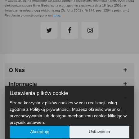
** Zapisując się na newsletter wyrażasz zgodę na przesyłanie informacji handlowych drogą
elektroniczną przez firmę Global sp. z o.o., zgodnie z ustawą z dnia 18 lipca 2002r. o
świadczeniu usług drogą elektroniczną (Dz. U. z 2002 r. Nr 144, poz. 1204 z późn. zm.)
Regulamin promocji dostępny jest
tutaj
.
O Nas
Informacje
Ustawienia plików cookie
Kontakt
Strona korzysta z plików cookies w celu realizacji usług
zgodnie z
Polityką prywatności
. Możesz określić warunki
Odbiory Osobiste
przechowywania lub dostępu mechanizmu cookie klikając w
przycisk ustawień.
Akceptuję
Ustawienia
ABCfitness - Siłownia I Sprzęt Fitness © 2026