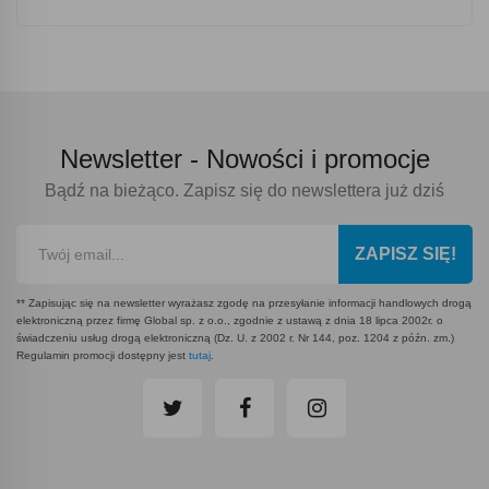
Newsletter -
Nowości i promocje
Bądź na bieżąco. Zapisz się do newslettera już dziś
ZAPISZ SIĘ!
** Zapisując się na newsletter wyrażasz zgodę na przesyłanie informacji handlowych drogą
elektroniczną przez firmę Global sp. z o.o., zgodnie z ustawą z dnia 18 lipca 2002r. o
świadczeniu usług drogą elektroniczną (Dz. U. z 2002 r. Nr 144, poz. 1204 z późn. zm.)
Regulamin promocji dostępny jest
tutaj
.