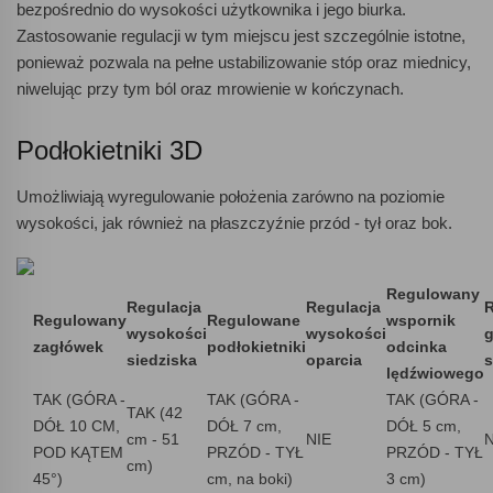
bezpośrednio do wysokości użytkownika i jego biurka.
Zastosowanie regulacji w tym miejscu jest szczególnie istotne,
ponieważ pozwala na pełne ustabilizowanie stóp oraz miednicy,
niwelując przy tym ból oraz mrowienie w kończynach.
Podłokietniki 3D
Umożliwiają wyregulowanie położenia zarówno na poziomie
wysokości, jak również na płaszczyźnie przód - tył oraz bok.
Regulowany
Regulacja
Regulacja
R
Regulowany
Regulowane
wspornik
wysokości
wysokości
g
zagłówek
podłokietniki
odcinka
siedziska
oparcia
s
lędźwiowego
TAK (GÓRA -
TAK (GÓRA -
TAK (GÓRA -
TAK (42
DÓŁ 10 CM,
DÓŁ 7 cm,
DÓŁ 5 cm,
cm - 51
NIE
N
POD KĄTEM
PRZÓD - TYŁ
PRZÓD - TYŁ
cm)
45
°
)
cm, na boki)
3 cm)