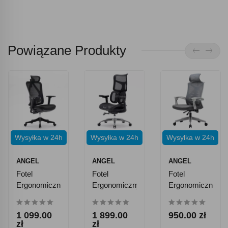
Powiązane Produkty
Wysyłka w 24h
Wysyłka w 24h
Wysyłka w 24h
ANGEL
ANGEL
ANGEL
Fotel
Fotel
Fotel
Ergonomiczny
Ergonomiczny
Ergonomiczny
Angel
Angel
Angel
Biurowy
Biurowy
Biurowy
1 099.00
1 899.00
950.00 zł
Obrotowy
Obrotowy
Obrotowy
zł
zł