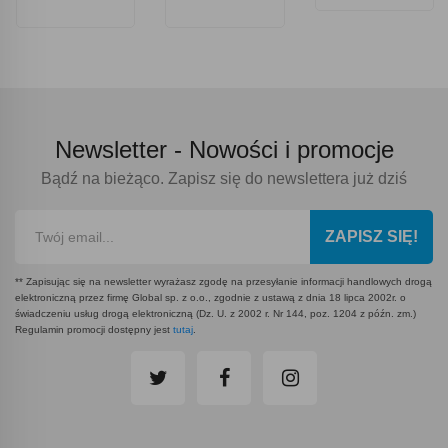
EurOpa 2.0
AstrO
SpinO -
Szary
Newsletter -
Nowości i promocje
Bądź na bieżąco. Zapisz się do newslettera już dziś
ZAPISZ SIĘ!
** Zapisując się na newsletter wyrażasz zgodę na przesyłanie informacji handlowych drogą
elektroniczną przez firmę Global sp. z o.o., zgodnie z ustawą z dnia 18 lipca 2002r. o
świadczeniu usług drogą elektroniczną (Dz. U. z 2002 r. Nr 144, poz. 1204 z późn. zm.)
Regulamin promocji dostępny jest
tutaj
.