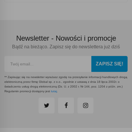
Newsletter -
Nowości i promocje
Bądź na bieżąco. Zapisz się do newslettera już dziś
ZAPISZ SIĘ!
** Zapisując się na newsletter wyrażasz zgodę na przesyłanie informacji handlowych drogą
elektroniczną przez firmę Global sp. z o.o., zgodnie z ustawą z dnia 18 lipca 2002r. o
świadczeniu usług drogą elektroniczną (Dz. U. z 2002 r. Nr 144, poz. 1204 z późn. zm.)
Regulamin promocji dostępny jest
tutaj
.