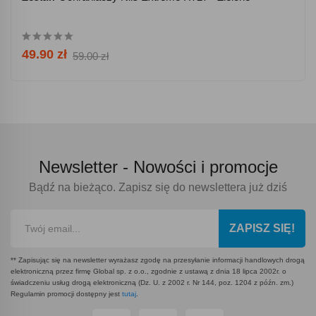
49.90 zł
59.00 zł
Newsletter -
Nowości i promocje
Bądź na bieżąco. Zapisz się do newslettera już dziś
ZAPISZ SIĘ!
** Zapisując się na newsletter wyrażasz zgodę na przesyłanie informacji handlowych drogą
elektroniczną przez firmę Global sp. z o.o., zgodnie z ustawą z dnia 18 lipca 2002r. o
świadczeniu usług drogą elektroniczną (Dz. U. z 2002 r. Nr 144, poz. 1204 z późn. zm.)
Regulamin promocji dostępny jest
tutaj
.