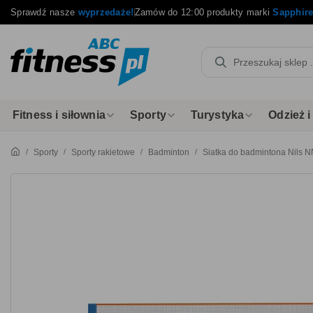
Sprawdź nasze
wyprzedaże!
Zamów do 12:00 produkty marki
Sapphir
Fitness i siłownia
Sporty
Turystyka
Odzież 
Sporty
Sporty rakietowe
Badminton
Siatka do badmintona Nils 