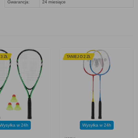
Gwarancja:
24 miesiące
 3 ZŁ
TANIEJ O 2 ZŁ
Wysyłka w 24h
Wysyłka w 24h