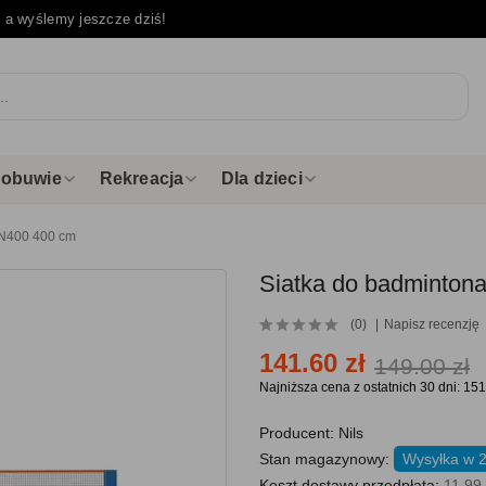
e
a wyślemy jeszcze dziś!
i obuwie
Rekreacja
Dla dzieci
NN400 400 cm
Siatka do badminton
(0)
Napisz recenzję
141.60 zł
149.00 zł
Najniższa cena z ostatnich 30 dni: 151
Producent:
Nils
Stan magazynowy:
Wysyłka w 
Koszt dostawy przedpłata:
11.99 