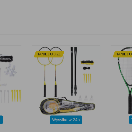
TANIEJ O 3 ZŁ
TANIEJ O
h
Wysyłka w 24h