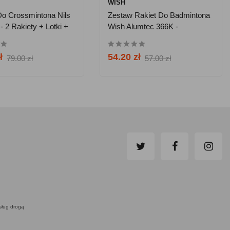
WISH
o Crossmintona Nils
Zestaw Rakiet Do Badmintona
 2 Rakiety + Lotki +
Wish Alumtec 366K -
c - Zielony
Wielokolorowy
ł
54.20 zł
79.00 zł
57.00 zł
usług drogą