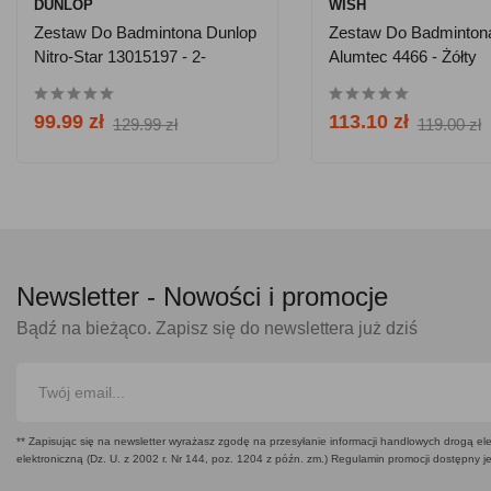
DUNLOP
WISH
Zestaw Do Badmintona Dunlop
Zestaw Do Badminton
Nitro-Star 13015197 - 2-
Alumtec 4466 - Żółty
Osobowy
99.99 zł
113.10 zł
129.99 zł
119.00 zł
Newsletter -
Nowości i promocje
Bądź na bieżąco. Zapisz się do newslettera już dziś
** Zapisując się na newsletter wyrażasz zgodę na przesyłanie informacji handlowych drogą ele
elektroniczną (Dz. U. z 2002 r. Nr 144, poz. 1204 z późn. zm.) Regulamin promocji dostępny j