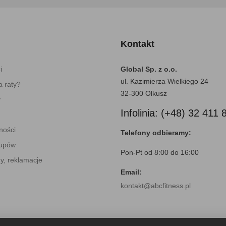
Kontakt
i
Global Sp. z o.o.
ul. Kazimierza Wielkiego 24
 raty?
32-300 Olkusz
y
Infolinia: (+48) 32 411 
ności
Telefony odbieramy:
kupów
Pon-Pt od 8:00 do 16:00
y, reklamacje
Email:
kontakt@abcfitness.pl