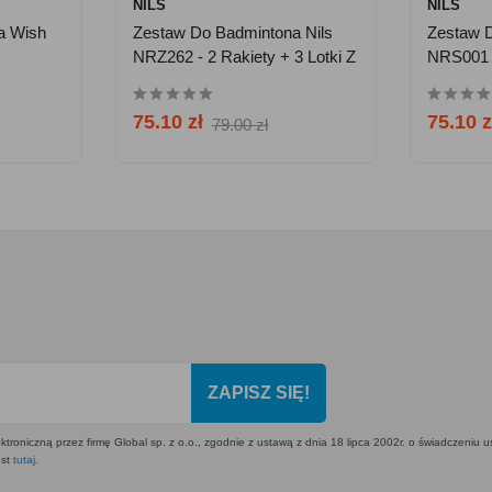
NILS
NILS
a Wish
Zestaw Do Badmintona Nils
Zestaw D
NRZ262 - 2 Rakiety + 3 Lotki Z
NRS001 -
Piór + Siatka 600x60cm +
Pokrowie
Pokrowiec
75.10 zł
75.10 z
79.00 zł
ZAPISZ SIĘ!
ktroniczną przez firmę Global sp. z o.o., zgodnie z ustawą z dnia 18 lipca 2002r. o świadczeniu 
est
tutaj
.