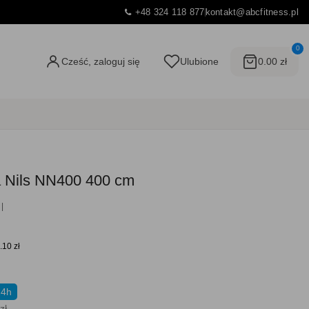
+48 324 118 877
kontakt@abcfitness.pl
0
Cześć, zaloguj się
Ulubione
0.00 zł
a Nils NN400 400 cm
.10 zł
24h
zł