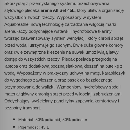
Skorzystaj z przemyślanego systemu przechowywania
stylowego plecaka
arena All Set 45L
, który ułatwia organizację
wszystkich Twoich rzeczy. Wyposażony w system
Aquabreathe, nową technologię zarządzania wilgocią marki
arena, łączy oddychające wstawki i hydrofobowe tkaniny,
tworząc zaawansowany system wentylacji, który chroni sprzęt
przed wodą i utrzymuje go suchym. Dwie duże główne komory
oraz dwie zewnętrzne kieszenie na suwak umożliwiają łatwy
dostęp do wszystkich rzeczy. Plecak posiada przegrodę na
laptopa oraz dodatkową boczną siatkową kieszeń na butelkę z
wodą. Wyposażony w praktyczny uchwyt na matę, karabińczyk
do wygodnego zawieszenia oraz pasek do bezpiecznego
przymocowania do walizki. Wzmocniony, hydrofobowy spód i
materiał główny chronią sprzęt przed wilgocią i zabrudzeniami.
Oddychający, wyściełany panel tylny zapewnia komfortowy i
bezpotny transport.
Materiał: 50% poliamid, 50% poliester
Pojemność: 45 L