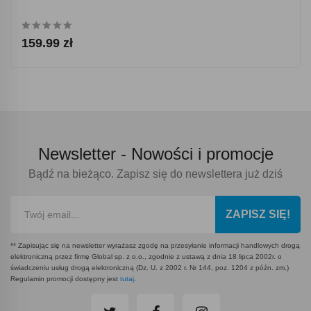
159.99 zł
Newsletter -
Nowości i promocje
Bądź na bieżąco. Zapisz się do newslettera już dziś
ZAPISZ SIĘ!
** Zapisując się na newsletter wyrażasz zgodę na przesyłanie informacji handlowych drogą
elektroniczną przez firmę Global sp. z o.o., zgodnie z ustawą z dnia 18 lipca 2002r. o
świadczeniu usług drogą elektroniczną (Dz. U. z 2002 r. Nr 144, poz. 1204 z późn. zm.)
Regulamin promocji dostępny jest
tutaj
.