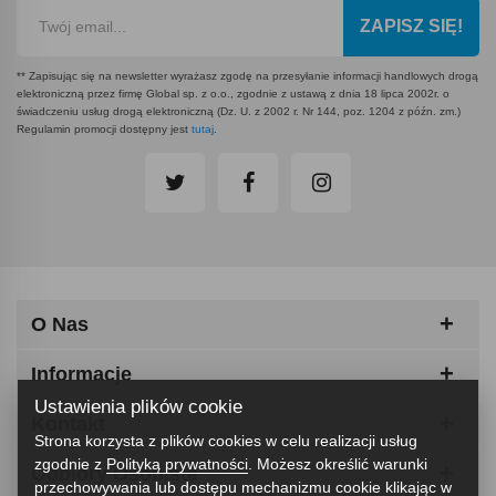
ZAPISZ SIĘ!
** Zapisując się na newsletter wyrażasz zgodę na przesyłanie informacji handlowych drogą
elektroniczną przez firmę Global sp. z o.o., zgodnie z ustawą z dnia 18 lipca 2002r. o
świadczeniu usług drogą elektroniczną (Dz. U. z 2002 r. Nr 144, poz. 1204 z późn. zm.)
Regulamin promocji dostępny jest
tutaj
.
O Nas
Informacje
Ustawienia plików cookie
Kontakt
Strona korzysta z plików cookies w celu realizacji usług
zgodnie z
Polityką prywatności
. Możesz określić warunki
Odbiory Osobiste
przechowywania lub dostępu mechanizmu cookie klikając w