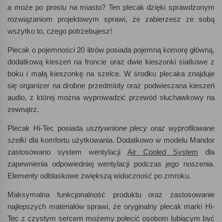
a może po prostu na miasto? Ten plecak dzięki sprawdzonym
rozwiązaniom projektowym sprawi, że zabierzesz ze sobą
wszytko to, czego potrzebujesz!
Plecak o pojemności 20 litrów posiada pojemną komorę główną,
dodatkową kieszeń na froncie oraz dwie kieszonki siatkowe z
boku i małą kieszonkę na szelce. W środku plecaka znajduje
się organizer na drobne przedmioty oraz podwieszana kieszeń
audio, z której można wyprowadzić przewód słuchawkowy na
zewnątrz.
Plecak Hi-Tec posiada
usztywnione plecy oraz wyprofilowane
szelki
dla komfortu użytkowania. Dodatkowo w modelu Mandor
zastosowano system wentylacji
Air Cooled System
dla
zapewnienia odpowiedniej wentylacji podczas jego noszenia.
Elementy odblaskowe zwiększą widoczność po zmroku.
Maksymalna funkcjonalność produktu oraz zastosowanie
najlepszych materiałów sprawi, że oryginalny plecak marki Hi-
Tec z czystym sercem możemy polecić osobom lubiącym być