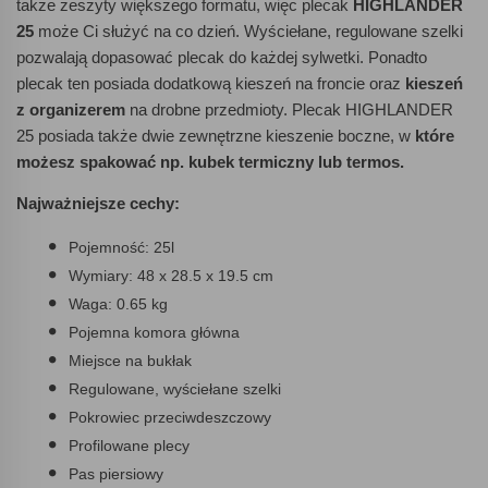
także zeszyty większego formatu, więc plecak
HIGHLANDER
25
może Ci służyć na co dzień. Wyściełane, regulowane szelki
pozwalają dopasować plecak do każdej sylwetki. Ponadto
plecak ten posiada dodatkową kieszeń na froncie oraz
kieszeń
z organizerem
na drobne przedmioty. Plecak HIGHLANDER
25 posiada także dwie zewnętrzne kieszenie boczne, w
które
możesz spakować np. kubek termiczny lub termos.
Najważniejsze cechy:
Pojemność: 25l
Wymiary: 48 x 28.5 x 19.5 cm
Waga: 0.65 kg
Pojemna komora główna
Miejsce na bukłak
Regulowane, wyściełane szelki
Pokrowiec przeciwdeszczowy
Profilowane plecy
Pas piersiowy