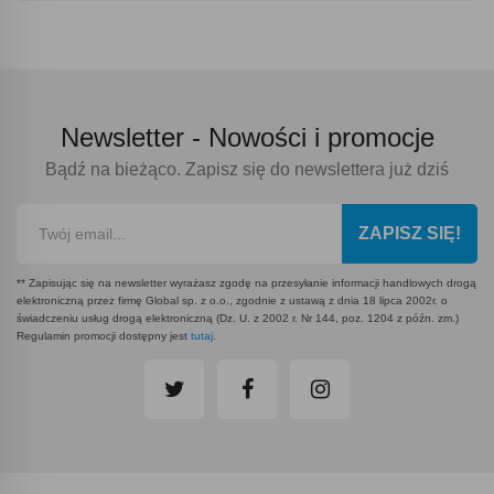
Newsletter -
Nowości i promocje
Bądź na bieżąco. Zapisz się do newslettera już dziś
ZAPISZ SIĘ!
** Zapisując się na newsletter wyrażasz zgodę na przesyłanie informacji handlowych drogą
elektroniczną przez firmę Global sp. z o.o., zgodnie z ustawą z dnia 18 lipca 2002r. o
świadczeniu usług drogą elektroniczną (Dz. U. z 2002 r. Nr 144, poz. 1204 z późn. zm.)
Regulamin promocji dostępny jest
tutaj
.