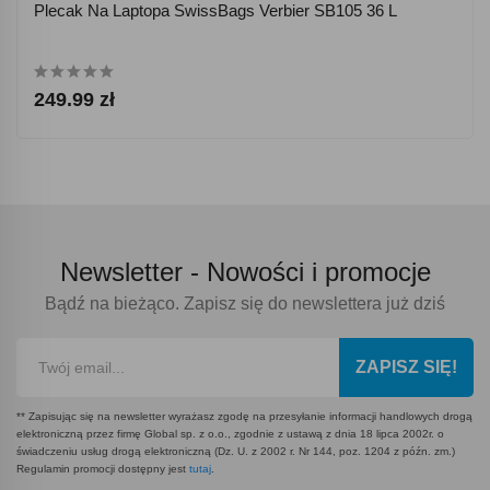
Plecak Na Laptopa SwissBags Verbier SB105 36 L
249.99 zł
Newsletter -
Nowości i promocje
Bądź na bieżąco. Zapisz się do newslettera już dziś
ZAPISZ SIĘ!
** Zapisując się na newsletter wyrażasz zgodę na przesyłanie informacji handlowych drogą
elektroniczną przez firmę Global sp. z o.o., zgodnie z ustawą z dnia 18 lipca 2002r. o
świadczeniu usług drogą elektroniczną (Dz. U. z 2002 r. Nr 144, poz. 1204 z późn. zm.)
Regulamin promocji dostępny jest
tutaj
.