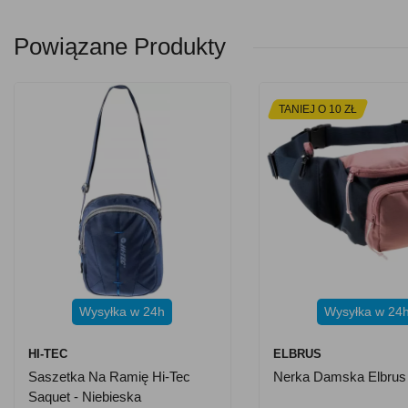
Powiązane Produkty
TANIEJ O 10 ZŁ
Wysyłka w 24h
Wysyłka w 24
HI-TEC
ELBRUS
Saszetka Na Ramię Hi-Tec
Nerka Damska Elbrus
Saquet - Niebieska