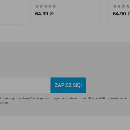
64.99 zł
64.90 z
ZAPISZ SIĘ!
ktroniczną przez firmę Global sp. z o.o., zgodnie z ustawą z dnia 18 lipca 2002r. o świadczeniu 
est
tutaj
.