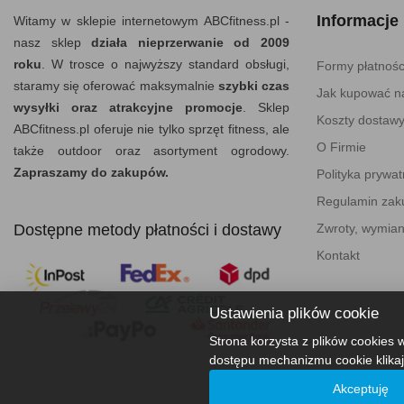
Informacje
Witamy w sklepie internetowym ABCfitness.pl -
nasz sklep
działa nieprzerwanie od 2009
roku
. W trosce o najwyższy standard obsługi,
Formy płatnośc
staramy się oferować maksymalnie
szybki czas
Jak kupować na
wysyłki oraz atrakcyjne promocje
. Sklep
Koszty dostaw
ABCfitness.pl oferuje nie tylko sprzęt fitness, ale
O Firmie
także outdoor oraz asortyment ogrodowy.
Zapraszamy do zakupów.
Polityka prywat
Regulamin za
Dostępne metody płatności i dostawy
Zwroty, wymian
Kontakt
Ustawienia plików cookie
Strona korzysta z plików cookies w
dostępu mechanizmu cookie klikaj
Akceptuję