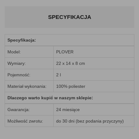
SPECYFIKACJA
Specyfikacja:
Model:
PLOVER
Wymiary:
22 x 14 x 8 cm
Pojemność:
2 l
Materiał wykonania:
100% poliester
Dlaczego warto kupić w naszym sklepie:
Gwarancja:
24 miesiące
Możliwość zwrotu:
do 30 dni (bez podania przyczyny)