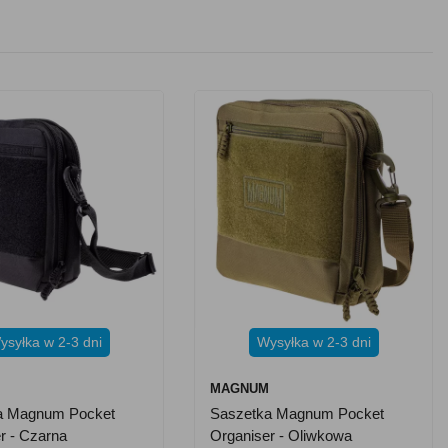
ysyłka w 2-3 dni
Wysyłka w 2-3 dni
M
MAGNUM
a Magnum Pocket
Saszetka Magnum Pocket
r - Czarna
Organiser - Oliwkowa