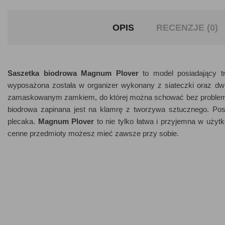
OPIS
RECENZJE (0)
Saszetka biodrowa Magnum Plover
to model posiadający t
wyposażona została w organizer wykonany z siateczki oraz d
zamaskowanym zamkiem, do której można schować bez problemu c
biodrowa zapinana jest na klamrę z tworzywa sztucznego. Posi
plecaka.
Magnum Plover
to nie tylko łatwa i przyjemna w użyt
cenne przedmioty możesz mieć zawsze przy sobie.