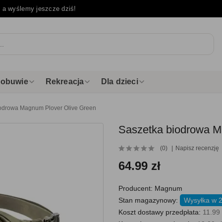
e
a wyślemy jeszcze dziś!
i obuwie
Rekreacja
Dla dzieci
odrowa Magnum Plover Olive Green
Saszetka biodrowa M
(0)
Napisz recenzję
64.99 zł
Producent:
Magnum
Stan magazynowy:
Wysyłka w 
Koszt dostawy przedpłata:
11.99 