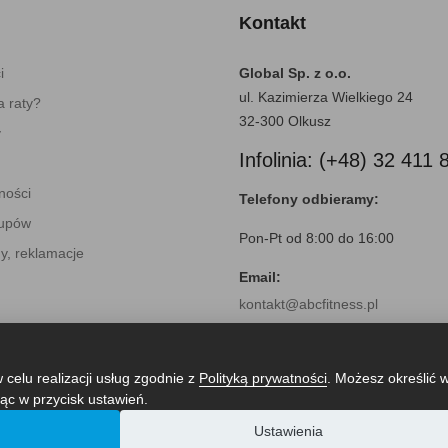
Kontakt
i
Global Sp. z o.o.
ul. Kazimierza Wielkiego 24
 raty?
32-300 Olkusz
y
Infolinia: (+48) 32 411 
ności
Telefony odbieramy:
kupów
Pon-Pt od 8:00 do 16:00
y, reklamacje
Email:
kontakt@abcfitness.pl
 celu realizacji usług zgodnie z
Polityką prywatności
. Możesz określić 
ąc w przycisk ustawień.
Ustawienia