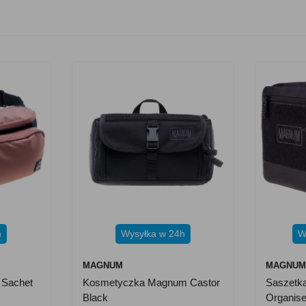
h
Wysyłka w 24h
W
MAGNUM
MAGNU
 Sachet
Kosmetyczka Magnum Castor
Saszetk
Black
Organise