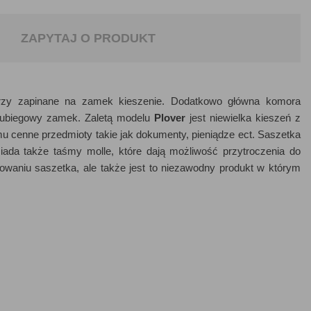
ZAPYTAJ O PRODUKT
rzy zapinane na zamek kieszenie. Dodatkowo główna komora
wubiegowy zamek. Zaletą modelu
Plover
jest niewielka kieszeń z
enne przedmioty takie jak dokumenty, pieniądze ect. Saszetka
ada także taśmy molle, które dają możliwość przytroczenia do
kowaniu saszetka, ale także jest to niezawodny produkt w którym