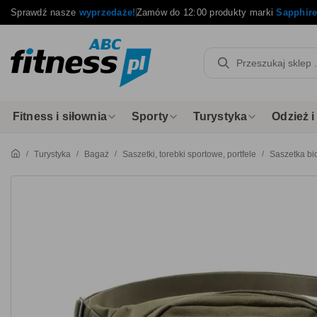
Sprawdź nasze
wyprzedaże!
Zamów do 12:00 produkty marki
Sapphir
Fitness i siłownia
Sporty
Turystyka
Odzież 
Turystyka
Bagaż
Saszetki, torebki sportowe, portfele
Saszetka bi