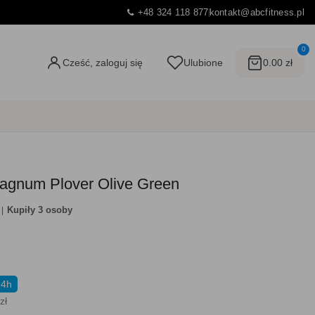
+48 324 118 877
kontakt@abcfitness.pl
0
Cześć, zaloguj się
Ulubione
0.00 zł
agnum Plover Olive Green
Kupiły 3 osoby
24h
zł