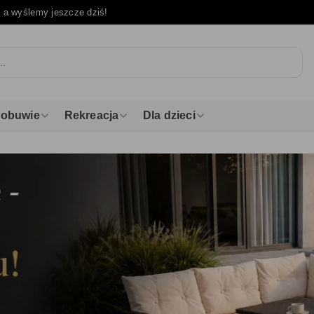
e
a wyślemy jeszcze dziś!
i obuwie
Rekreacja
Dla dzieci