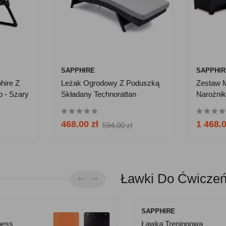
SAPPHIRE
SAPPHI
hire Z
Leżak Ogrodowy Z Poduszką
Zestaw 
o - Szary
Składany Technorattan
Narożnik
Sapphire ST-991 Tivoli II
Mila - Na
Schowe
468.00 zł
1 468.0
594.00 zł
Ławki Do Ćwicze
TIGUAR
SAPPHIRE
s
hire XG-
Mata Do Jogi Yoga
Ławka Treningowa