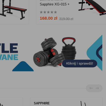
Sculpture BB
Sapphire XG-015 +
8203EO 6 Mm
Hantle 2x1,5 Kg
GRATIS!
84.90 zł
168.00 zł
119.90 zł
319.00 zł
HI-TEC
SAPPHIRE