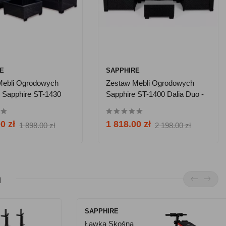
RE
SAPPHIRE
Mebli Ogrodowych
Zestaw Mebli Ogrodowych
 Sapphire ST-1430
Sapphire ST-1400 Dalia Duo -
rożnik, Stolik,
Dwa Komplety Pokrowców
k
0 zł
1 818.00 zł
1 898.00 zł
2 198.00 zł
ń
BODY SCULPTURE
SAPPHIRE
Mata Do Jogi Body
Ławka Skośna