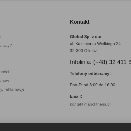
Kontakt
i
Global Sp. z o.o.
ul. Kazimierza Wielkiego 24
 raty?
32-300 Olkusz
y
Infolinia: (+48) 32 411 
ności
Telefony odbieramy:
kupów
Pon-Pt od 8:00 do 16:00
y, reklamacje
Email:
kontakt@abcfitness.pl