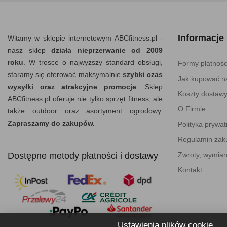
Informacje
Witamy w sklepie internetowym ABCfitness.pl -
nasz sklep
działa nieprzerwanie od 2009
roku
. W trosce o najwyższy standard obsługi,
Formy płatnośc
staramy się oferować maksymalnie
szybki czas
Jak kupować na
wysyłki oraz atrakcyjne promocje
. Sklep
Koszty dostaw
ABCfitness.pl oferuje nie tylko sprzęt fitness, ale
O Firmie
także outdoor oraz asortyment ogrodowy.
Zapraszamy do zakupów.
Polityka prywat
Regulamin za
Dostępne metody płatności i dostawy
Zwroty, wymian
Kontakt
Ustawienia plików cookie