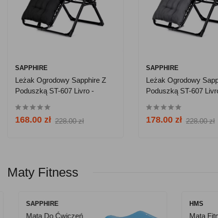
SAPPHIRE
SAPPHIRE
Leżak Ogrodowy Sapphire Z
Leżak Ogrodowy Sapp
Poduszką ST-607 Livro -
Poduszką ST-607 Livr
Czarny
168.00 zł
178.00 zł
228.00 zł
228.00 zł
Maty Fitness
SAPPHIRE
SAPPHIRE
HMS
SAPPHIRE
Mata Do Ćwiczeń
Ławka Sapphire XG-
Mata Fitnes
Ławka Sapp