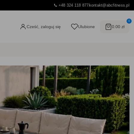
+48 324 118 877
kontakt@abcfitness.pl
0
Cześć, zaloguj się
Ulubione
0.00 zł