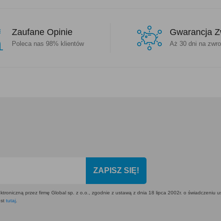
Zaufane Opinie
Gwarancja Z
Poleca nas 98% klientów
Aż 30 dni na zwro
ZAPISZ SIĘ!
ktroniczną przez firmę Global sp. z o.o., zgodnie z ustawą z dnia 18 lipca 2002r. o świadczeniu 
est
tutaj
.