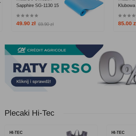
Sapphire SG-1130 15
035 + Gratis:
Klubowa Z 
500 + Gratis
Mm - Niebieska
Modlitewnik
HMS Premi
Wyciąg I Mo
MFK01 -
49.90 zł
388.00 zł
85.00 zł
508.00 zł
69.90 zł
599.00 zł
9
Pomarańcz
Czarna
Plecaki Hi-Tec
HI-TEC
HI-TEC