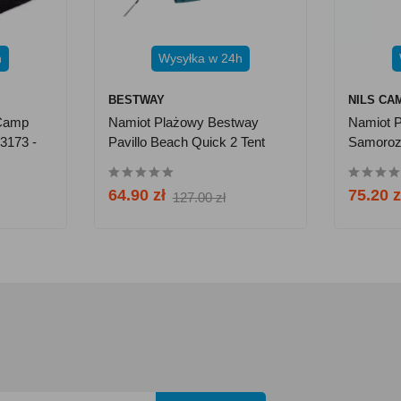
h
Wysyłka w 24h
BESTWAY
NILS CA
 Camp
Namiot Plażowy Bestway
Namiot 
3173 -
Pavillo Beach Quick 2 Tent
Samoroz
68107
Niebiesk
64.90 zł
75.20 z
127.00 zł