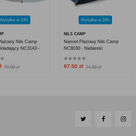
Wysyłka w 24h
Wysyłka w 24h
MP
NILS CAMP
Plażowy Nils Camp
Namiot Plażowy Nils Camp
kładający NC3143 -
NC8030 - Niebieski
i
ł
67.50 zł
79.90 zł
74.99 zł