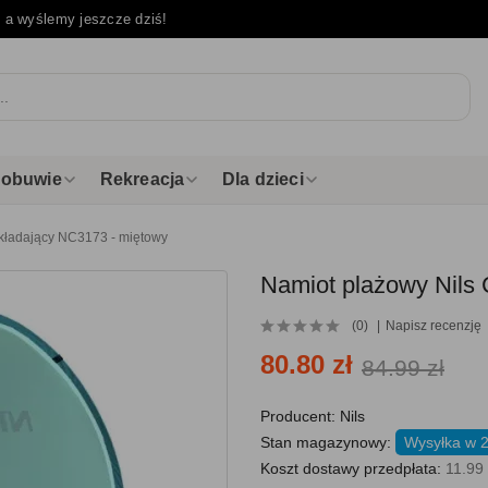
e
a wyślemy jeszcze dziś!
i obuwie
Rekreacja
Dla dzieci
kładający NC3173 - miętowy
Namiot plażowy Nils
(0)
Napisz recenzję
80.80 zł
84.99 zł
Producent:
Nils
Stan magazynowy:
Wysyłka w 
Koszt dostawy przedpłata:
11.99 