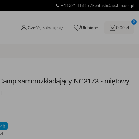
+48 324 118 877
kontakt@abcfitness.pl
0
Cześć, zaloguj się
Ulubione
0.00 zł
 Camp samorozkładający NC3173 - miętowy
24h
zł