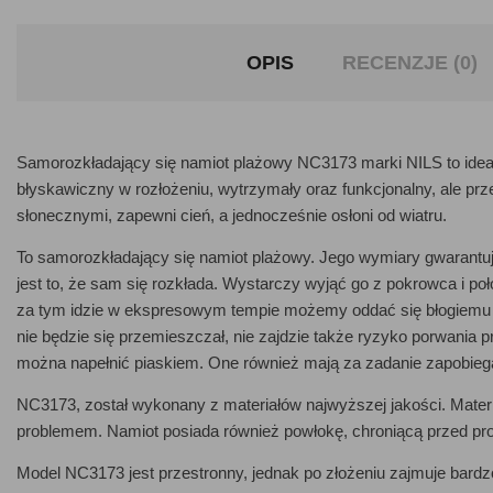
OPIS
RECENZJE (0)
Samorozkładający się namiot plażowy NC3173 marki NILS to ideal
błyskawiczny w rozłożeniu, wytrzymały oraz funkcjonalny, ale p
słonecznymi, zapewni cień, a jednocześnie osłoni od wiatru.
To samorozkładający się namiot plażowy. Jego wymiary gwarantu
jest to, że sam się rozkłada. Wystarczy wyjąć go z pokrowca i po
za tym idzie w ekspresowym tempie możemy oddać się błogiemu 
nie będzie się przemieszczał, nie zajdzie także ryzyko porwania p
można napełnić piaskiem. One również mają za zadanie zapobie
NC3173, został wykonany z materiałów najwyższej jakości. Materi
problemem. Namiot posiada również powłokę, chroniącą przed pr
Model NC3173 jest przestronny, jednak po złożeniu zajmuje bardz