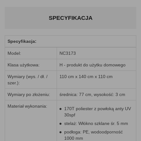
SPECYFIKACJA
Specyfikacja:
Model:
NC3173
Klasa użytkowa:
H - produkt do użytku domowego
Wymiary (wys. / dł. /
110 cm x 140 cm x 110 cm
szer.):
Wymiary po złożeniu:
średnica: 77 cm, wysokość: 3 cm
Materiał wykonania:
170T poliester z powłoką anty UV
30spf
stelaż: Włókno szklane śr. 5 mm
podłoga: PE, wodoodporność
1000 mm