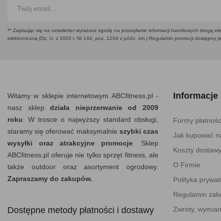
** Zapisując się na newsletter wyrażasz zgodę na przesyłanie informacji handlowych drogą ele
elektroniczną (Dz. U. z 2002 r. Nr 144, poz. 1204 z późn. zm.) Regulamin promocji dostępny j
Informacje
Witamy w sklepie internetowym ABCfitness.pl -
nasz sklep
działa nieprzerwanie od 2009
roku
. W trosce o najwyższy standard obsługi,
Formy płatnośc
staramy się oferować maksymalnie
szybki czas
Jak kupować na
wysyłki oraz atrakcyjne promocje
. Sklep
Koszty dostaw
ABCfitness.pl oferuje nie tylko sprzęt fitness, ale
O Firmie
także outdoor oraz asortyment ogrodowy.
Zapraszamy do zakupów.
Polityka prywat
Regulamin za
Dostępne metody płatności i dostawy
Zwroty, wymian