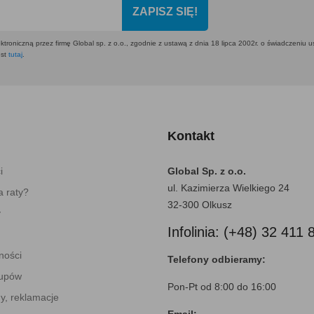
ZAPISZ SIĘ!
ktroniczną przez firmę Global sp. z o.o., zgodnie z ustawą z dnia 18 lipca 2002r. o świadczeniu 
est
tutaj
.
Kontakt
i
Global Sp. z o.o.
ul. Kazimierza Wielkiego 24
 raty?
32-300 Olkusz
y
Infolinia: (+48) 32 411 
ności
Telefony odbieramy:
kupów
Pon-Pt od 8:00 do 16:00
y, reklamacje
Email: