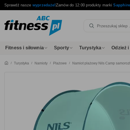
Sprawdź nasze
wyprzedaże!
Zamów do 12:00 produkty marki
Sapphir
Fitness i siłownia
Sporty
Turystyka
Odzież 
Turystyka
Namioty
Plażowe
Namiot plażowy Nils Camp samoroz