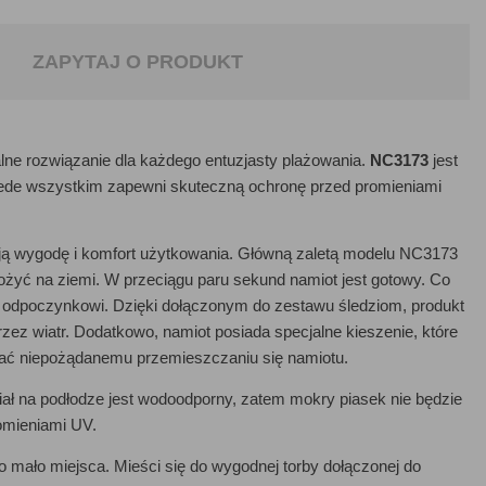
ZAPYTAJ O PRODUKT
ne rozwiązanie dla każdego entuzjasty plażowania.
NC3173
jest
rzede wszystkim zapewni skuteczną ochronę przed promieniami
ją wygodę i komfort użytkowania. Główną zaletą modelu NC3173
łożyć na ziemi. W przeciągu paru sekund namiot jest gotowy. Co
odpoczynkowi. Dzięki dołączonym do zestawu śledziom, produkt
rzez wiatr. Dodatkowo, namiot posiada specjalne kieszenie, które
gać niepożądanemu przemieszczaniu się namiotu.
ał na podłodze jest wodoodporny, zatem mokry piasek nie będzie
omieniami UV.
o mało miejsca. Mieści się do wygodnej torby dołączonej do