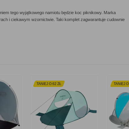
ieniem tego wyjątkowego namiotu będzie koc piknikowy. Marka
ch i ciekawym wzornictwie. Taki komplet zagwarantuje cudownie
TANIEJ O 62 ZŁ
TANIEJ O