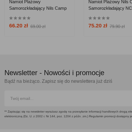
Namiot Plażowy
Namiot Plażowy Nils
Samorozkładający Nils Camp
Samorozkładający NC
NC3142 - Czerwony
Niebieski
66.20 zł
75.20 zł
69.00 zł
79.90 zł
Newsletter -
Nowości i promocje
Bądź na bieżąco. Zapisz się do newslettera już dziś
** Zapisując się na newsletter wyrażasz zgodę na przesyłanie informacji handlowych drogą ele
elektroniczną (Dz. U. z 2002 r. Nr 144, poz. 1204 z późn. zm.) Regulamin promocji dostępny j