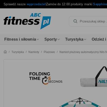
Sprawdź nasze
wyprzedaże!
Zamów do 12:00 produkty marki
Sapphir
Fitness i siłownia
Sporty
Turystyka
Odzież 
Turystyka
Namioty
Plażowe
Namiot plażowy automatyczny Nils 