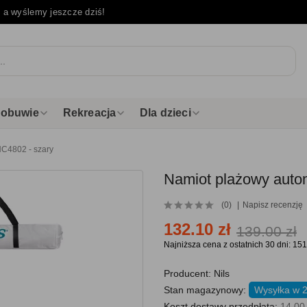
e
a wyślemy jeszcze dziś!
i obuwie
Rekreacja
Dla dzieci
NC4802 - szary
Namiot plażowy auto
(0)
Napisz recenzję
132.10 zł
139.00 zł
Najniższa cena z ostatnich 30 dni: 151
Producent:
Nils
Stan magazynowy:
Wysyłka w 
Koszt dostawy przedpłata:
14.00 