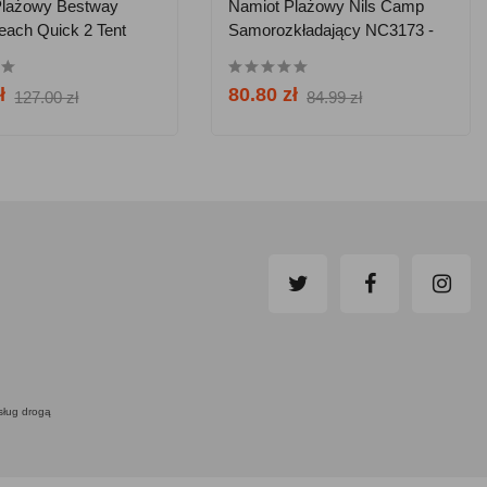
Plażowy Bestway
Namiot Plażowy Nils Camp
Beach Quick 2 Tent
Samorozkładający NC3173 -
Miętowy
ł
80.80 zł
127.00 zł
84.99 zł
usług drogą