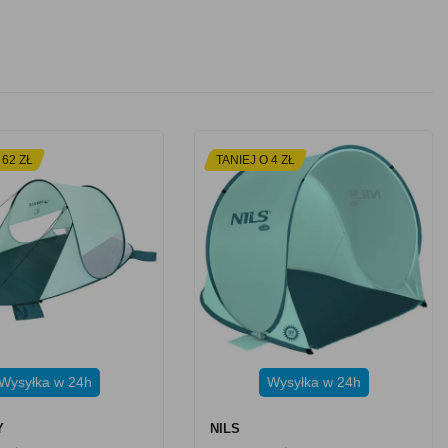
 62 ZŁ
TANIEJ O 4 ZŁ
Wysyłka w 24h
Wysyłka w 24h
Y
NILS