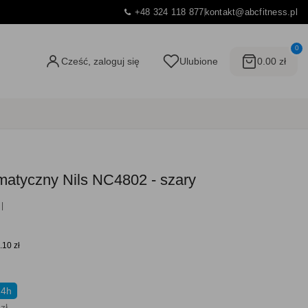
+48 324 118 877
kontakt@abcfitness.pl
0
Cześć, zaloguj się
Ulubione
0.00 zł
matyczny Nils NC4802 - szary
.10 zł
24h
zł