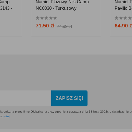
 Camp
Namiot Plażowy Nils Camp
Namiot 
3143 -
NC8030 - Turkusowy
Pavillo 
68107
71.50 zł
64.90 z
74.99 zł
ZAPISZ SIĘ!
ktroniczną przez firmę Global sp. z o.o., zgodnie z ustawą z dnia 18 lipca 2002r. o świadczeniu 
est
tutaj
.