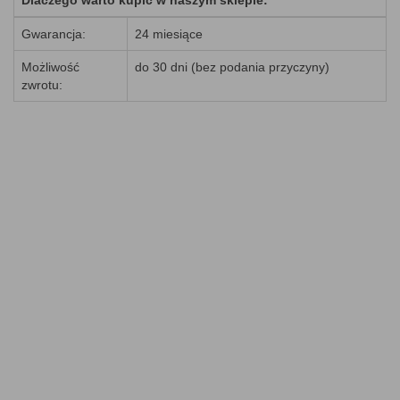
Dlaczego warto kupić w naszym sklepie:
Gwarancja:
24 miesiące
Możliwość
do 30 dni (bez podania przyczyny)
zwrotu: