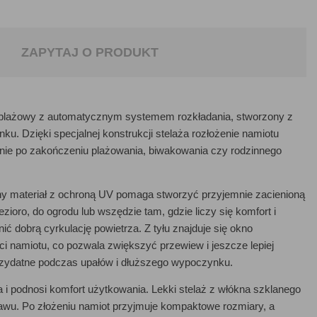
ZAPYTAJ O PRODUKT
 plażowy z automatycznym systemem rozkładania, stworzony z
. Dzięki specjalnej konstrukcji stelaża rozłożenie namiotu
żenie po zakończeniu plażowania, biwakowania czy rodzinnego
y materiał z ochroną UV pomaga stworzyć przyjemnie zacienioną
zioro, do ogrodu lub wszędzie tam, gdzie liczy się komfort i
ić dobrą cyrkulację powietrza. Z tyłu znajduje się okno
ści namiotu, co pozwala zwiększyć przewiew i jeszcze lepiej
zydatne podczas upałów i dłuższego wypoczynku.
i podnosi komfort użytkowania. Lekki stelaż z włókna szklanego
tawu. Po złożeniu namiot przyjmuje kompaktowe rozmiary, a