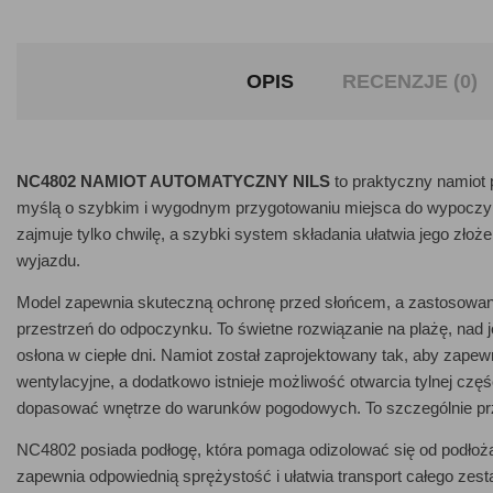
OPIS
RECENZJE (0)
NC4802 NAMIOT AUTOMATYCZNY NILS
to praktyczny namiot
myślą o szybkim i wygodnym przygotowaniu miejsca do wypoczynku
zajmuje tylko chwilę, a szybki system składania ułatwia jego zło
wyjazdu.
Model zapewnia skuteczną ochronę przed słońcem, a zastosowan
przestrzeń do odpoczynku. To świetne rozwiązanie na plażę, nad je
osłona w ciepłe dni. Namiot został zaprojektowany tak, aby zapewn
wentylacyjne, a dodatkowo istnieje możliwość otwarcia tylnej czę
dopasować wnętrze do warunków pogodowych. To szczególnie pr
NC4802 posiada podłogę, która pomaga odizolować się od podłoża 
zapewnia odpowiednią sprężystość i ułatwia transport całego zes