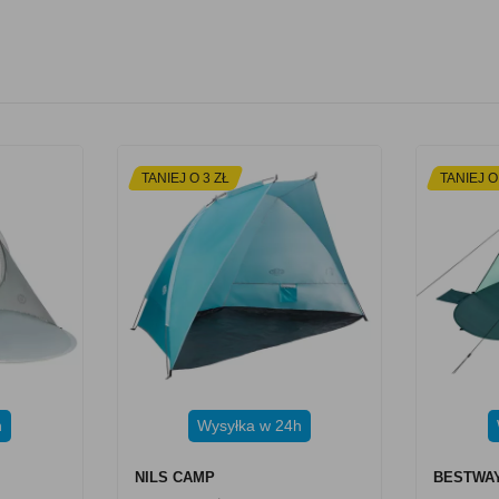
TANIEJ O 3 ZŁ
TANIEJ O
h
Wysyłka w 24h
NILS CAMP
BESTWA