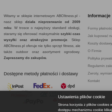
Informacje
Witamy w sklepie internetowym ABCfitness.pl -
nasz sklep
działa nieprzerwanie od 2009
roku
. W trosce o najwyższy standard obsługi,
Formy płatnośc
staramy się oferować maksymalnie
szybki czas
Jak kupować na
wysyłki oraz atrakcyjne promocje
. Sklep
Koszty dostaw
ABCfitness.pl oferuje nie tylko sprzęt fitness, ale
O Firmie
także outdoor oraz asortyment ogrodowy.
Zapraszamy do zakupów.
Polityka prywat
Regulamin za
Dostępne metody płatności i dostawy
Zwroty, wymian
Kontakt
Ustawienia plików cookie
Strona korzysta z plików cookies w
dostępu mechanizmu cookie klikaj