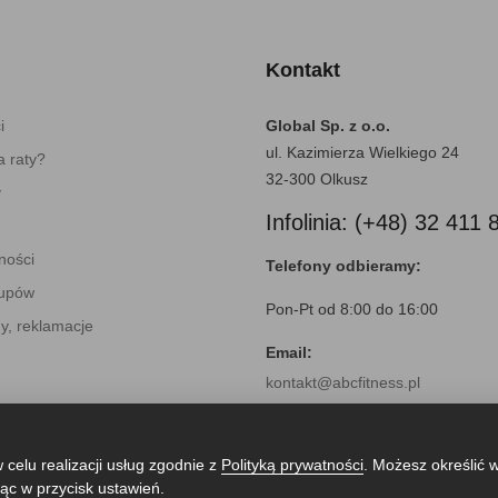
Kontakt
i
Global Sp. z o.o.
ul. Kazimierza Wielkiego 24
 raty?
32-300 Olkusz
y
Infolinia: (+48) 32 411 
ności
Telefony odbieramy:
kupów
Pon-Pt od 8:00 do 16:00
y, reklamacje
Email:
kontakt@abcfitness.pl
 celu realizacji usług zgodnie z
Polityką prywatności
. Możesz określić 
ąc w przycisk ustawień.