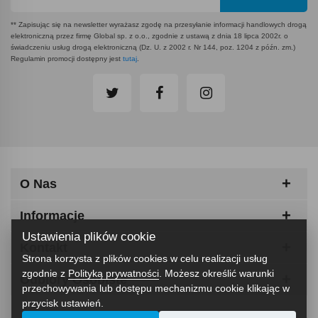
** Zapisując się na newsletter wyrażasz zgodę na przesyłanie informacji handlowych drogą
elektroniczną przez firmę Global sp. z o.o., zgodnie z ustawą z dnia 18 lipca 2002r. o
świadczeniu usług drogą elektroniczną (Dz. U. z 2002 r. Nr 144, poz. 1204 z późn. zm.)
Regulamin promocji dostępny jest
tutaj
.
O Nas
Informacje
Ustawienia plików cookie
Kontakt
Strona korzysta z plików cookies w celu realizacji usług
zgodnie z
Polityką prywatności
. Możesz określić warunki
Odbiory Osobiste
przechowywania lub dostępu mechanizmu cookie klikając w
przycisk ustawień.