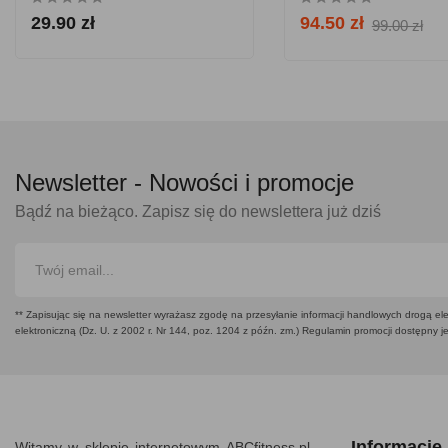
29.90 zł
94.50 zł
99.00 zł
Newsletter -
Nowości i promocje
Bądź na bieżąco. Zapisz się do newslettera już dziś
** Zapisując się na newsletter wyrażasz zgodę na przesyłanie informacji handlowych drogą ele
elektroniczną (Dz. U. z 2002 r. Nr 144, poz. 1204 z późn. zm.) Regulamin promocji dostępny j
Informacje
Witamy w sklepie internetowym ABCfitness.pl -