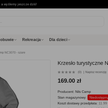
e
a wyślemy jeszcze dziś!
i obuwie
Rekreacja
Dla dzieci
Camp NC3070 - szare
Krzesło turystyczne 
(0)
Napisz recenzję
169.00 zł
Producent:
Nils Camp
Stan magazynowy:
Niedostępn
Koszt dostawy przedpłata:
11.99 