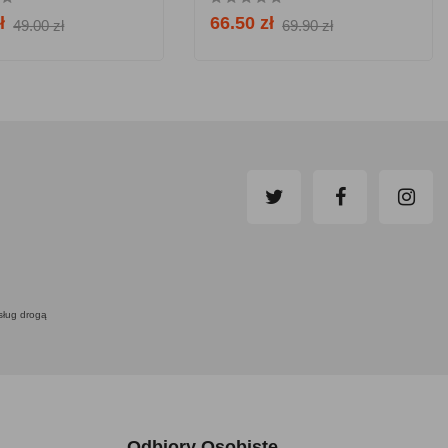
ł
66.50 zł
49.00 zł
69.90 zł
usług drogą
Odbiory Osobiste