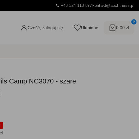
+48 324 118 877
kontakt@abcfitness.pl
0
Cześć, zaloguj się
Ulubione
0.00 zł
Nils Camp NC3070 - szare
y
zł