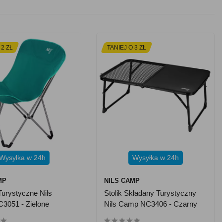
 2 ZŁ
TANIEJ O 3 ZŁ
Wysyłka w 24h
Wysyłka w 24h
MP
NILS CAMP
Turystyczne Nils
Stolik Składany Turystyczny
3051 - Zielone
Nils Camp NC3406 - Czarny