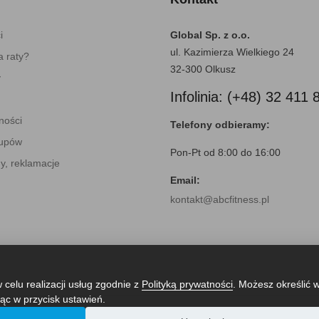
i
Global Sp. z o.o.
ul. Kazimierza Wielkiego 24
 raty?
32-300 Olkusz
y
Infolinia: (+48) 32 411 
ności
Telefony odbieramy:
kupów
Pon-Pt od 8:00 do 16:00
y, reklamacje
Email:
kontakt@abcfitness.pl
 celu realizacji usług zgodnie z
Polityką prywatności
. Możesz określić 
ąc w przycisk ustawień.