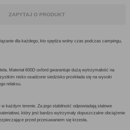
ZAPYTAJ O PRODUKT
iązanie dla każdego, kto spędza wolny czas podczas campingu,
ela. Materiał 600D oxford gwarantuje dużą wytrzymałość na
wszystkim nisko osadzone siedzisko przekłada się na wysoki
go relaksu.
i w każdym terenie. Za jego stabilność odpowiadają stalowe
materiałowi, który jest bardzo wytrzymały dopuszczalne obciążenie
ezpieczające przed przesuwaniem się krzesła.