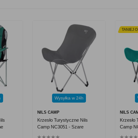
TANIEJ O
h
Wysyłka w 24h
NILS CAMP
NILS CA
ils
Krzesło Turystyczne Nils
Krzesło 
ne
Camp NC3051 - Szare
Camp NC