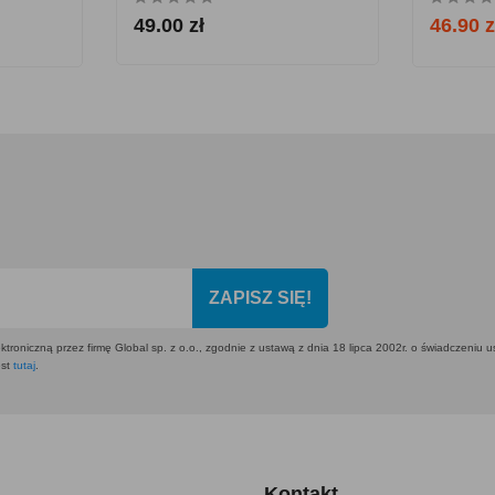
49.00 zł
46.90 z
ZAPISZ SIĘ!
ktroniczną przez firmę Global sp. z o.o., zgodnie z ustawą z dnia 18 lipca 2002r. o świadczeniu 
est
tutaj
.
Kontakt