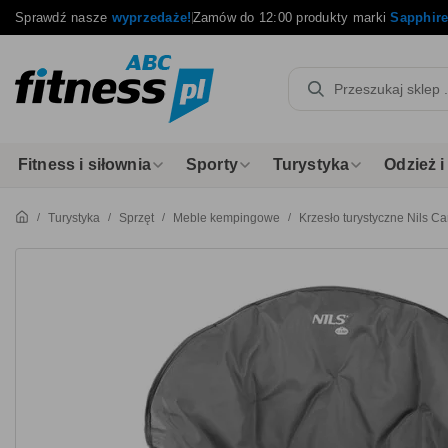
Sprawdź nasze
wyprzedaże!
Zamów do 12:00 produkty marki
Sapphir
Fitness i siłownia
Sporty
Turystyka
Odzież 
Turystyka
Sprzęt
Meble kempingowe
Krzesło turystyczne Nils 