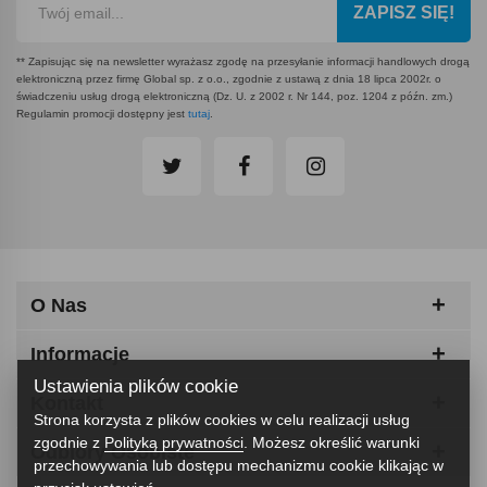
ZAPISZ SIĘ!
** Zapisując się na newsletter wyrażasz zgodę na przesyłanie informacji handlowych drogą
elektroniczną przez firmę Global sp. z o.o., zgodnie z ustawą z dnia 18 lipca 2002r. o
świadczeniu usług drogą elektroniczną (Dz. U. z 2002 r. Nr 144, poz. 1204 z późn. zm.)
Regulamin promocji dostępny jest
tutaj
.
O Nas
Informacje
Ustawienia plików cookie
Kontakt
Strona korzysta z plików cookies w celu realizacji usług
zgodnie z
Polityką prywatności
. Możesz określić warunki
Odbiory Osobiste
przechowywania lub dostępu mechanizmu cookie klikając w