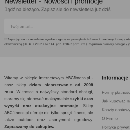
Newsletter -
Nowości i promocje
Bądź na bieżąco. Zapisz się do newslettera już dziś
** Zapisując się na newsletter wyrażasz zgodę na przesyłanie informacji handlowych drogą ele
elektroniczną (Dz. U. z 2002 r. Nr 144, poz. 1204 z późn. zm.) Regulamin promocji dostępny j
Informacje
Witamy w sklepie internetowym ABCfitness.pl -
nasz sklep
działa nieprzerwanie od 2009
roku
. W trosce o najwyższy standard obsługi,
Formy płatnośc
staramy się oferować maksymalnie
szybki czas
Jak kupować na
wysyłki oraz atrakcyjne promocje
. Sklep
Koszty dostaw
ABCfitness.pl oferuje nie tylko sprzęt fitness, ale
O Firmie
także outdoor oraz asortyment ogrodowy.
Zapraszamy do zakupów.
Polityka prywat