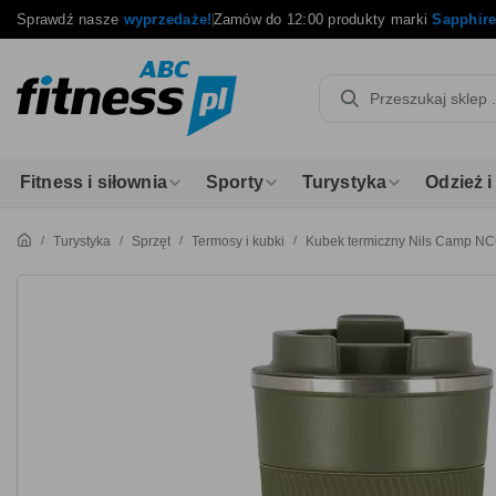
Sprawdź nasze
wyprzedaże!
Zamów do 12:00 produkty marki
Sapphir
Fitness i siłownia
Sporty
Turystyka
Odzież 
Turystyka
Sprzęt
Termosy i kubki
Kubek termiczny Nils Camp NCC