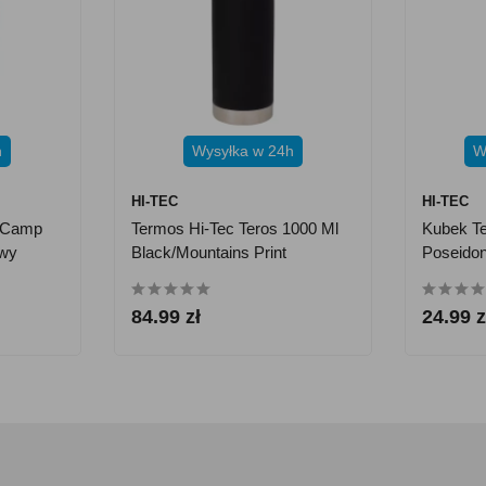
h
Wysyłka w 24h
W
HI-TEC
HI-TEC
s Camp
Termos Hi-Tec Teros 1000 Ml
Kubek Te
owy
Black/Mountains Print
Poseidon
84.99 zł
24.99 z