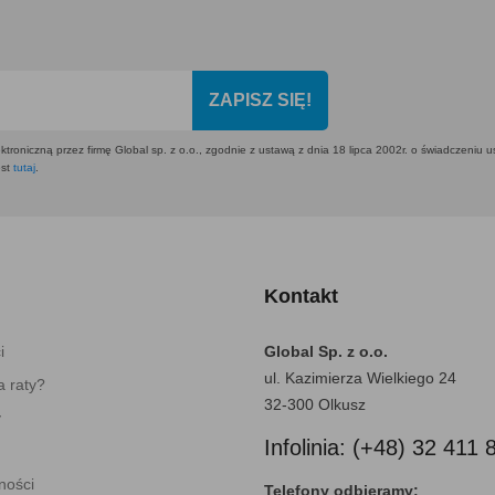
ZAPISZ SIĘ!
ktroniczną przez firmę Global sp. z o.o., zgodnie z ustawą z dnia 18 lipca 2002r. o świadczeniu 
est
tutaj
.
Kontakt
i
Global Sp. z o.o.
ul. Kazimierza Wielkiego 24
 raty?
32-300 Olkusz
y
Infolinia: (+48) 32 411 
ności
Telefony odbieramy: