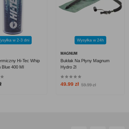
ysyłka w 2-3 dni
Wysyłka w 24h
MAGNUM
rmiczny Hi-Tec Whip
Bukłak Na Płyny Magnum
 Blue 400 Ml
Hydro 2l
ł
49.99 zł
59.99 zł