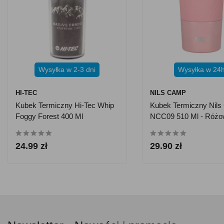
Wysyłka w 2-3 dni
Wysyłka w 24
HI-TEC
NILS CAMP
Kubek Termiczny Hi-Tec Whip
Kubek Termiczny Nil
Foggy Forest 400 Ml
NCC09 510 Ml - Róż
24.99 zł
29.90 zł