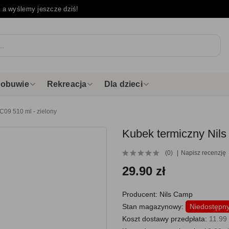
e
a wyślemy jeszcze dziś!
i obuwie
Rekreacja
Dla dzieci
09 510 ml - zielony
Kubek termiczny Nil
(0)
Napisz recenzję
29.90 zł
Producent:
Nils Camp
Stan magazynowy:
Niedostępn
Koszt dostawy przedpłata:
11.99 