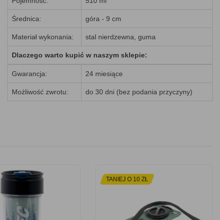
Pojemność:
510 ml
Średnica:
góra - 9 cm
Materiał wykonania:
stal nierdzewna, guma
Dlaczego warto kupić w naszym sklepie:
Gwarancja:
24 miesiące
Możliwość zwrotu:
do 30 dni (bez podania przyczyny)
TANIEJ O 10 ZŁ