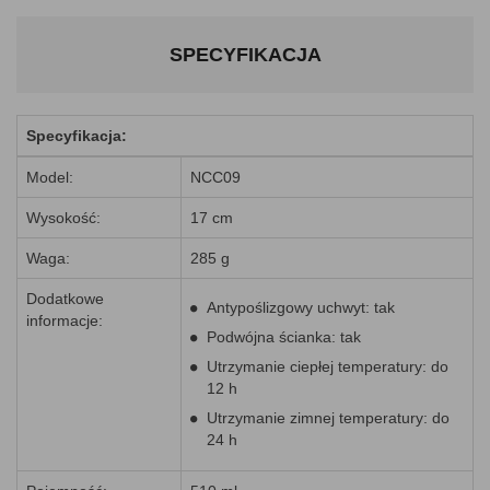
SPECYFIKACJA
Specyfikacja:
Model:
NCC09
Wysokość:
17 cm
Waga:
285 g
Dodatkowe
Antypoślizgowy uchwyt: tak
informacje:
Podwójna ścianka: tak
Utrzymanie ciepłej temperatury: do
12 h
Utrzymanie zimnej temperatury: do
24 h