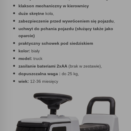
klakson mechaniczny w kierownicy
duże skrętne
koła,
zabezpieczenie przed wywróceniem się pojazdu
,
uchwyt do pchania pojazdu (służący także jako
oparcie)
praktyczny schowek pod siedziskiem
kolor:
biały
model:
truck
zasilanie bateriami 2xAA
(brak w zestawie),
dopuszczalna waga :
do 25 kg,
wiek:
12-36 miesięcy