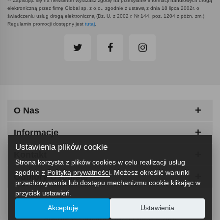
** Zapisując się na newsletter wyrażasz zgodę na przesyłanie informacji handlowych drogą
elektroniczną przez firmę Global sp. z o.o., zgodnie z ustawą z dnia 18 lipca 2002r. o
świadczeniu usług drogą elektroniczną (Dz. U. z 2002 r. Nr 144, poz. 1204 z późn. zm.)
Regulamin promocji dostępny jest
tutaj
.
O Nas
Informacje
Ustawienia plików cookie
Kontakt
Strona korzysta z plików cookies w celu realizacji usług
zgodnie z
Polityką prywatności
. Możesz określić warunki
Odbiory Osobiste
przechowywania lub dostępu mechanizmu cookie klikając w
przycisk ustawień.
Akceptuję
Ustawienia
ABCfitness - Siłownia I Sprzęt Fitness © 2026